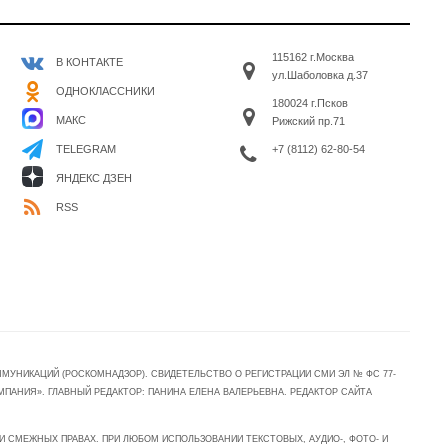
115162 г.Москва
В КОНТАКТЕ
ул.Шаболовка д.37
ОДНОКЛАССНИКИ
180024 г.Псков
МАКС
Рижский пр.71
+7 (8112) 62-80-54
TELEGRAM
ЯНДЕКС ДЗЕН
RSS
УНИКАЦИЙ (РОСКОМНАДЗОР). СВИДЕТЕЛЬСТВО О РЕГИСТРАЦИИ СМИ ЭЛ № ФС 77-
МПАНИЯ». ГЛАВНЫЙ РЕДАКТОР: ПАНИНА ЕЛЕНА ВАЛЕРЬЕВНА. РЕДАКТОР САЙТА
 СМЕЖНЫХ ПРАВАХ. ПРИ ЛЮБОМ ИСПОЛЬЗОВАНИИ ТЕКСТОВЫХ, АУДИО-, ФОТО- И