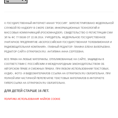
© ГОСУДАРСТВЕННЫЙ ИНТЕРНЕТ-КАНАЛ "РОССИЯ". ЗАРЕГИСТРИРОВАНО ФЕДЕРАЛЬНОЙ
СЛУЖБОЙ ПО НАДЗОРУ В СФЕРЕ СВЯЗИ, ИНФОРМАЦИОННЫХ ТЕХНОЛОГИЙ И
МАССОВЫХ КОММУНИКАЦИЙ (РОСКОМНАДЗОР). СВИДЕТЕЛЬСТВО О РЕГИСТРАЦИИ СМИ
ЭЛ № ФС 77-59166 ОТ 22.08.2014. УЧРЕДИТЕЛЬ: ФЕДЕРАЛЬНОЕ ГОСУДАРСТВЕННОЕ
УНИТАРНОЕ ПРЕДПРИЯТИЕ «ВСЕРОССИЙСКАЯ ГОСУДАРСТВЕННАЯ ТЕЛЕВИЗИОННАЯ И
РАДИОВЕЩАТЕЛЬНАЯ КОМПАНИЯ». ГЛАВНЫЙ РЕДАКТОР: ПАНИНА ЕЛЕНА ВАЛЕРЬЕВНА.
РЕДАКТОР САЙТА GTRKPSKOV.RU: АНТИПИНА АННА СЕРГЕЕВНА.
ВСЕ ПРАВА НА ЛЮБЫЕ МАТЕРИАЛЫ, ОПУБЛИКОВАННЫЕ НА САЙТЕ, ЗАЩИЩЕНЫ В
СООТВЕТСТВИИ С РОССИЙСКИМ И МЕЖДУНАРОДНЫМ ЗАКОНОДАТЕЛЬСТВОМ ОБ
АВТОРСКОМ ПРАВЕ И СМЕЖНЫХ ПРАВАХ. ПРИ ЛЮБОМ ИСПОЛЬЗОВАНИИ ТЕКСТОВЫХ,
АУДИО-, ФОТО- И ВИДЕОМАТЕРИАЛОВ ССЫЛКА НА GTRKPSKOV.RU ОБЯЗАТЕЛЬНА. ПРИ
ПОЛНОЙ ИЛИ ЧАСТИЧНОЙ ПЕРЕПЕЧАТКЕ ТЕКСТОВЫХ МАТЕРИАЛОВ В ИНТЕРНЕТЕ
ГИПЕРССЫЛКА НА GTRKPSKOV.RU ОБЯЗАТЕЛЬНА.
ДЛЯ ДЕТЕЙ СТАРШЕ 16 ЛЕТ.
ПОЛИТИКА ИСПОЛЬЗОВАНИЯ ФАЙЛОВ COOKIE