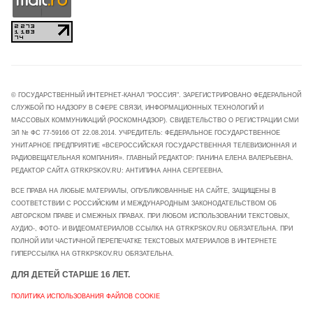
© ГОСУДАРСТВЕННЫЙ ИНТЕРНЕТ-КАНАЛ "РОССИЯ". ЗАРЕГИСТРИРОВАНО ФЕДЕРАЛЬНОЙ
СЛУЖБОЙ ПО НАДЗОРУ В СФЕРЕ СВЯЗИ, ИНФОРМАЦИОННЫХ ТЕХНОЛОГИЙ И
МАССОВЫХ КОММУНИКАЦИЙ (РОСКОМНАДЗОР). СВИДЕТЕЛЬСТВО О РЕГИСТРАЦИИ СМИ
ЭЛ № ФС 77-59166 ОТ 22.08.2014. УЧРЕДИТЕЛЬ: ФЕДЕРАЛЬНОЕ ГОСУДАРСТВЕННОЕ
УНИТАРНОЕ ПРЕДПРИЯТИЕ «ВСЕРОССИЙСКАЯ ГОСУДАРСТВЕННАЯ ТЕЛЕВИЗИОННАЯ И
РАДИОВЕЩАТЕЛЬНАЯ КОМПАНИЯ». ГЛАВНЫЙ РЕДАКТОР: ПАНИНА ЕЛЕНА ВАЛЕРЬЕВНА.
РЕДАКТОР САЙТА GTRKPSKOV.RU: АНТИПИНА АННА СЕРГЕЕВНА.
ВСЕ ПРАВА НА ЛЮБЫЕ МАТЕРИАЛЫ, ОПУБЛИКОВАННЫЕ НА САЙТЕ, ЗАЩИЩЕНЫ В
СООТВЕТСТВИИ С РОССИЙСКИМ И МЕЖДУНАРОДНЫМ ЗАКОНОДАТЕЛЬСТВОМ ОБ
АВТОРСКОМ ПРАВЕ И СМЕЖНЫХ ПРАВАХ. ПРИ ЛЮБОМ ИСПОЛЬЗОВАНИИ ТЕКСТОВЫХ,
АУДИО-, ФОТО- И ВИДЕОМАТЕРИАЛОВ ССЫЛКА НА GTRKPSKOV.RU ОБЯЗАТЕЛЬНА. ПРИ
ПОЛНОЙ ИЛИ ЧАСТИЧНОЙ ПЕРЕПЕЧАТКЕ ТЕКСТОВЫХ МАТЕРИАЛОВ В ИНТЕРНЕТЕ
ГИПЕРССЫЛКА НА GTRKPSKOV.RU ОБЯЗАТЕЛЬНА.
ДЛЯ ДЕТЕЙ СТАРШЕ 16 ЛЕТ.
ПОЛИТИКА ИСПОЛЬЗОВАНИЯ ФАЙЛОВ COOKIE