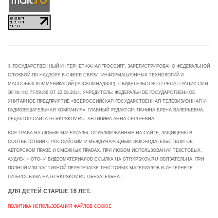
© ГОСУДАРСТВЕННЫЙ ИНТЕРНЕТ-КАНАЛ "РОССИЯ". ЗАРЕГИСТРИРОВАНО ФЕДЕРАЛЬНОЙ
СЛУЖБОЙ ПО НАДЗОРУ В СФЕРЕ СВЯЗИ, ИНФОРМАЦИОННЫХ ТЕХНОЛОГИЙ И
МАССОВЫХ КОММУНИКАЦИЙ (РОСКОМНАДЗОР). СВИДЕТЕЛЬСТВО О РЕГИСТРАЦИИ СМИ
ЭЛ № ФС 77-59166 ОТ 22.08.2014. УЧРЕДИТЕЛЬ: ФЕДЕРАЛЬНОЕ ГОСУДАРСТВЕННОЕ
УНИТАРНОЕ ПРЕДПРИЯТИЕ «ВСЕРОССИЙСКАЯ ГОСУДАРСТВЕННАЯ ТЕЛЕВИЗИОННАЯ И
РАДИОВЕЩАТЕЛЬНАЯ КОМПАНИЯ». ГЛАВНЫЙ РЕДАКТОР: ПАНИНА ЕЛЕНА ВАЛЕРЬЕВНА.
РЕДАКТОР САЙТА GTRKPSKOV.RU: АНТИПИНА АННА СЕРГЕЕВНА.
ВСЕ ПРАВА НА ЛЮБЫЕ МАТЕРИАЛЫ, ОПУБЛИКОВАННЫЕ НА САЙТЕ, ЗАЩИЩЕНЫ В
СООТВЕТСТВИИ С РОССИЙСКИМ И МЕЖДУНАРОДНЫМ ЗАКОНОДАТЕЛЬСТВОМ ОБ
АВТОРСКОМ ПРАВЕ И СМЕЖНЫХ ПРАВАХ. ПРИ ЛЮБОМ ИСПОЛЬЗОВАНИИ ТЕКСТОВЫХ,
АУДИО-, ФОТО- И ВИДЕОМАТЕРИАЛОВ ССЫЛКА НА GTRKPSKOV.RU ОБЯЗАТЕЛЬНА. ПРИ
ПОЛНОЙ ИЛИ ЧАСТИЧНОЙ ПЕРЕПЕЧАТКЕ ТЕКСТОВЫХ МАТЕРИАЛОВ В ИНТЕРНЕТЕ
ГИПЕРССЫЛКА НА GTRKPSKOV.RU ОБЯЗАТЕЛЬНА.
ДЛЯ ДЕТЕЙ СТАРШЕ 16 ЛЕТ.
ПОЛИТИКА ИСПОЛЬЗОВАНИЯ ФАЙЛОВ COOKIE