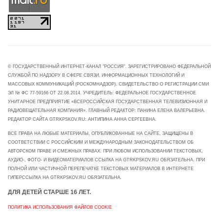
© ГОСУДАРСТВЕННЫЙ ИНТЕРНЕТ-КАНАЛ "РОССИЯ". ЗАРЕГИСТРИРОВАНО ФЕДЕРАЛЬНОЙ
СЛУЖБОЙ ПО НАДЗОРУ В СФЕРЕ СВЯЗИ, ИНФОРМАЦИОННЫХ ТЕХНОЛОГИЙ И
МАССОВЫХ КОММУНИКАЦИЙ (РОСКОМНАДЗОР). СВИДЕТЕЛЬСТВО О РЕГИСТРАЦИИ СМИ
ЭЛ № ФС 77-59166 ОТ 22.08.2014. УЧРЕДИТЕЛЬ: ФЕДЕРАЛЬНОЕ ГОСУДАРСТВЕННОЕ
УНИТАРНОЕ ПРЕДПРИЯТИЕ «ВСЕРОССИЙСКАЯ ГОСУДАРСТВЕННАЯ ТЕЛЕВИЗИОННАЯ И
РАДИОВЕЩАТЕЛЬНАЯ КОМПАНИЯ». ГЛАВНЫЙ РЕДАКТОР: ПАНИНА ЕЛЕНА ВАЛЕРЬЕВНА.
РЕДАКТОР САЙТА GTRKPSKOV.RU: АНТИПИНА АННА СЕРГЕЕВНА.
ВСЕ ПРАВА НА ЛЮБЫЕ МАТЕРИАЛЫ, ОПУБЛИКОВАННЫЕ НА САЙТЕ, ЗАЩИЩЕНЫ В
СООТВЕТСТВИИ С РОССИЙСКИМ И МЕЖДУНАРОДНЫМ ЗАКОНОДАТЕЛЬСТВОМ ОБ
АВТОРСКОМ ПРАВЕ И СМЕЖНЫХ ПРАВАХ. ПРИ ЛЮБОМ ИСПОЛЬЗОВАНИИ ТЕКСТОВЫХ,
АУДИО-, ФОТО- И ВИДЕОМАТЕРИАЛОВ ССЫЛКА НА GTRKPSKOV.RU ОБЯЗАТЕЛЬНА. ПРИ
ПОЛНОЙ ИЛИ ЧАСТИЧНОЙ ПЕРЕПЕЧАТКЕ ТЕКСТОВЫХ МАТЕРИАЛОВ В ИНТЕРНЕТЕ
ГИПЕРССЫЛКА НА GTRKPSKOV.RU ОБЯЗАТЕЛЬНА.
ДЛЯ ДЕТЕЙ СТАРШЕ 16 ЛЕТ.
ПОЛИТИКА ИСПОЛЬЗОВАНИЯ ФАЙЛОВ COOKIE