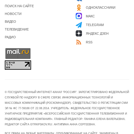
ПОИСК НА САЙТЕ
ОДНОКЛАССНИКИ
НОВОСТИ
МАКС
ВИДЕО
TELEGRAM
ТЕЛЕВИДЕНИЕ
ЯНДЕКС ДЗЕН
РАДИО
RSS
© ГОСУДАРСТВЕННЫЙ ИНТЕРНЕТ-КАНАЛ "РОССИЯ". ЗАРЕГИСТРИРОВАНО ФЕДЕРАЛЬНОЙ
СЛУЖБОЙ ПО НАДЗОРУ В СФЕРЕ СВЯЗИ, ИНФОРМАЦИОННЫХ ТЕХНОЛОГИЙ И
МАССОВЫХ КОММУНИКАЦИЙ (РОСКОМНАДЗОР). СВИДЕТЕЛЬСТВО О РЕГИСТРАЦИИ СМИ
ЭЛ № ФС 77-59166 ОТ 22.08.2014. УЧРЕДИТЕЛЬ: ФЕДЕРАЛЬНОЕ ГОСУДАРСТВЕННОЕ
УНИТАРНОЕ ПРЕДПРИЯТИЕ «ВСЕРОССИЙСКАЯ ГОСУДАРСТВЕННАЯ ТЕЛЕВИЗИОННАЯ И
РАДИОВЕЩАТЕЛЬНАЯ КОМПАНИЯ». ГЛАВНЫЙ РЕДАКТОР: ПАНИНА ЕЛЕНА ВАЛЕРЬЕВНА.
РЕДАКТОР САЙТА GTRKPSKOV.RU: АНТИПИНА АННА СЕРГЕЕВНА.
ВСЕ ПРАВА НА ЛЮБЫЕ МАТЕРИАЛЫ, ОПУБЛИКОВАННЫЕ НА САЙТЕ, ЗАЩИЩЕНЫ В