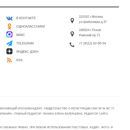
115162 г.Москва
В КОНТАКТЕ
ул.Шаболовка д.37
ОДНОКЛАССНИКИ
180024 г.Псков
МАКС
Рижский пр.71
+7 (8112) 62-80-54
TELEGRAM
ЯНДЕКС ДЗЕН
RSS
УНИКАЦИЙ (РОСКОМНАДЗОР). СВИДЕТЕЛЬСТВО О РЕГИСТРАЦИИ СМИ ЭЛ № ФС 77-
МПАНИЯ». ГЛАВНЫЙ РЕДАКТОР: ПАНИНА ЕЛЕНА ВАЛЕРЬЕВНА. РЕДАКТОР САЙТА
 СМЕЖНЫХ ПРАВАХ. ПРИ ЛЮБОМ ИСПОЛЬЗОВАНИИ ТЕКСТОВЫХ, АУДИО-, ФОТО- И