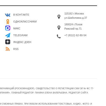
115162 г.Москва
В КОНТАКТЕ
ул.Шаболовка д.37
ОДНОКЛАССНИКИ
180024 г.Псков
МАКС
Рижский пр.71
+7 (8112) 62-80-54
TELEGRAM
ЯНДЕКС ДЗЕН
RSS
УНИКАЦИЙ (РОСКОМНАДЗОР). СВИДЕТЕЛЬСТВО О РЕГИСТРАЦИИ СМИ ЭЛ № ФС 77-
МПАНИЯ». ГЛАВНЫЙ РЕДАКТОР: ПАНИНА ЕЛЕНА ВАЛЕРЬЕВНА. РЕДАКТОР САЙТА
 СМЕЖНЫХ ПРАВАХ. ПРИ ЛЮБОМ ИСПОЛЬЗОВАНИИ ТЕКСТОВЫХ, АУДИО-, ФОТО- И