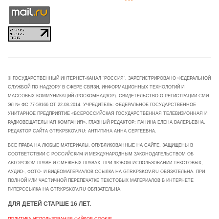
© ГОСУДАРСТВЕННЫЙ ИНТЕРНЕТ-КАНАЛ "РОССИЯ". ЗАРЕГИСТРИРОВАНО ФЕДЕРАЛЬНОЙ
СЛУЖБОЙ ПО НАДЗОРУ В СФЕРЕ СВЯЗИ, ИНФОРМАЦИОННЫХ ТЕХНОЛОГИЙ И
МАССОВЫХ КОММУНИКАЦИЙ (РОСКОМНАДЗОР). СВИДЕТЕЛЬСТВО О РЕГИСТРАЦИИ СМИ
ЭЛ № ФС 77-59166 ОТ 22.08.2014. УЧРЕДИТЕЛЬ: ФЕДЕРАЛЬНОЕ ГОСУДАРСТВЕННОЕ
УНИТАРНОЕ ПРЕДПРИЯТИЕ «ВСЕРОССИЙСКАЯ ГОСУДАРСТВЕННАЯ ТЕЛЕВИЗИОННАЯ И
РАДИОВЕЩАТЕЛЬНАЯ КОМПАНИЯ». ГЛАВНЫЙ РЕДАКТОР: ПАНИНА ЕЛЕНА ВАЛЕРЬЕВНА.
РЕДАКТОР САЙТА GTRKPSKOV.RU: АНТИПИНА АННА СЕРГЕЕВНА.
ВСЕ ПРАВА НА ЛЮБЫЕ МАТЕРИАЛЫ, ОПУБЛИКОВАННЫЕ НА САЙТЕ, ЗАЩИЩЕНЫ В
СООТВЕТСТВИИ С РОССИЙСКИМ И МЕЖДУНАРОДНЫМ ЗАКОНОДАТЕЛЬСТВОМ ОБ
АВТОРСКОМ ПРАВЕ И СМЕЖНЫХ ПРАВАХ. ПРИ ЛЮБОМ ИСПОЛЬЗОВАНИИ ТЕКСТОВЫХ,
АУДИО-, ФОТО- И ВИДЕОМАТЕРИАЛОВ ССЫЛКА НА GTRKPSKOV.RU ОБЯЗАТЕЛЬНА. ПРИ
ПОЛНОЙ ИЛИ ЧАСТИЧНОЙ ПЕРЕПЕЧАТКЕ ТЕКСТОВЫХ МАТЕРИАЛОВ В ИНТЕРНЕТЕ
ГИПЕРССЫЛКА НА GTRKPSKOV.RU ОБЯЗАТЕЛЬНА.
ДЛЯ ДЕТЕЙ СТАРШЕ 16 ЛЕТ.