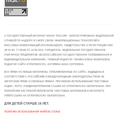
© ГОСУДАРСТВЕННЫЙ ИНТЕРНЕТ-КАНАЛ "РОССИЯ". ЗАРЕГИСТРИРОВАНО ФЕДЕРАЛЬНОЙ
СЛУЖБОЙ ПО НАДЗОРУ В СФЕРЕ СВЯЗИ, ИНФОРМАЦИОННЫХ ТЕХНОЛОГИЙ И
МАССОВЫХ КОММУНИКАЦИЙ (РОСКОМНАДЗОР). СВИДЕТЕЛЬСТВО О РЕГИСТРАЦИИ СМИ
ЭЛ № ФС 77-59166 ОТ 22.08.2014. УЧРЕДИТЕЛЬ: ФЕДЕРАЛЬНОЕ ГОСУДАРСТВЕННОЕ
УНИТАРНОЕ ПРЕДПРИЯТИЕ «ВСЕРОССИЙСКАЯ ГОСУДАРСТВЕННАЯ ТЕЛЕВИЗИОННАЯ И
РАДИОВЕЩАТЕЛЬНАЯ КОМПАНИЯ». ГЛАВНЫЙ РЕДАКТОР: ПАНИНА ЕЛЕНА ВАЛЕРЬЕВНА.
РЕДАКТОР САЙТА GTRKPSKOV.RU: АНТИПИНА АННА СЕРГЕЕВНА.
ВСЕ ПРАВА НА ЛЮБЫЕ МАТЕРИАЛЫ, ОПУБЛИКОВАННЫЕ НА САЙТЕ, ЗАЩИЩЕНЫ В
СООТВЕТСТВИИ С РОССИЙСКИМ И МЕЖДУНАРОДНЫМ ЗАКОНОДАТЕЛЬСТВОМ ОБ
АВТОРСКОМ ПРАВЕ И СМЕЖНЫХ ПРАВАХ. ПРИ ЛЮБОМ ИСПОЛЬЗОВАНИИ ТЕКСТОВЫХ,
АУДИО-, ФОТО- И ВИДЕОМАТЕРИАЛОВ ССЫЛКА НА GTRKPSKOV.RU ОБЯЗАТЕЛЬНА. ПРИ
ПОЛНОЙ ИЛИ ЧАСТИЧНОЙ ПЕРЕПЕЧАТКЕ ТЕКСТОВЫХ МАТЕРИАЛОВ В ИНТЕРНЕТЕ
ГИПЕРССЫЛКА НА GTRKPSKOV.RU ОБЯЗАТЕЛЬНА.
ДЛЯ ДЕТЕЙ СТАРШЕ 16 ЛЕТ.
ПОЛИТИКА ИСПОЛЬЗОВАНИЯ ФАЙЛОВ COOKIE