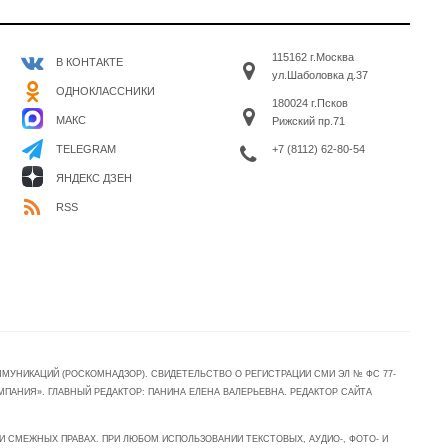
115162 г.Москва
В КОНТАКТЕ
ул.Шаболовка д.37
ОДНОКЛАССНИКИ
180024 г.Псков
МАКС
Рижский пр.71
+7 (8112) 62-80-54
TELEGRAM
ЯНДЕКС ДЗЕН
RSS
УНИКАЦИЙ (РОСКОМНАДЗОР). СВИДЕТЕЛЬСТВО О РЕГИСТРАЦИИ СМИ ЭЛ № ФС 77-
МПАНИЯ». ГЛАВНЫЙ РЕДАКТОР: ПАНИНА ЕЛЕНА ВАЛЕРЬЕВНА. РЕДАКТОР САЙТА
 СМЕЖНЫХ ПРАВАХ. ПРИ ЛЮБОМ ИСПОЛЬЗОВАНИИ ТЕКСТОВЫХ, АУДИО-, ФОТО- И