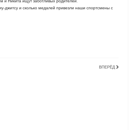
м и Никита ищут заботливых родителей.
жиу-джитсу и сколько медалей привезли наши спортсмены с
ВПЕРЁД