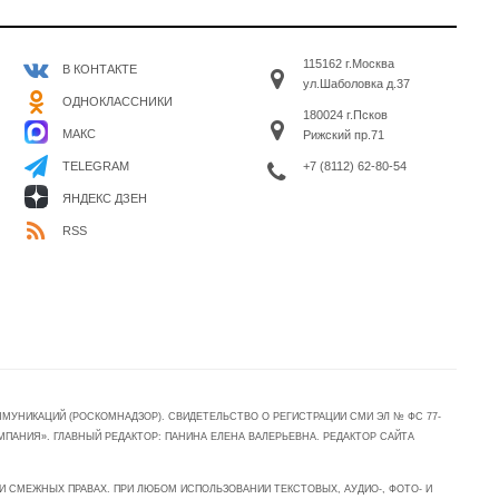
115162 г.Москва
В КОНТАКТЕ
ул.Шаболовка д.37
ОДНОКЛАССНИКИ
180024 г.Псков
МАКС
Рижский пр.71
+7 (8112) 62-80-54
TELEGRAM
ЯНДЕКС ДЗЕН
RSS
УНИКАЦИЙ (РОСКОМНАДЗОР). СВИДЕТЕЛЬСТВО О РЕГИСТРАЦИИ СМИ ЭЛ № ФС 77-
МПАНИЯ». ГЛАВНЫЙ РЕДАКТОР: ПАНИНА ЕЛЕНА ВАЛЕРЬЕВНА. РЕДАКТОР САЙТА
 СМЕЖНЫХ ПРАВАХ. ПРИ ЛЮБОМ ИСПОЛЬЗОВАНИИ ТЕКСТОВЫХ, АУДИО-, ФОТО- И