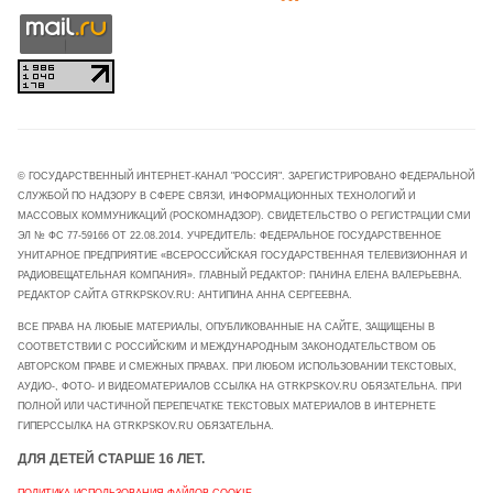
© ГОСУДАРСТВЕННЫЙ ИНТЕРНЕТ-КАНАЛ "РОССИЯ". ЗАРЕГИСТРИРОВАНО ФЕДЕРАЛЬНОЙ
СЛУЖБОЙ ПО НАДЗОРУ В СФЕРЕ СВЯЗИ, ИНФОРМАЦИОННЫХ ТЕХНОЛОГИЙ И
МАССОВЫХ КОММУНИКАЦИЙ (РОСКОМНАДЗОР). СВИДЕТЕЛЬСТВО О РЕГИСТРАЦИИ СМИ
ЭЛ № ФС 77-59166 ОТ 22.08.2014. УЧРЕДИТЕЛЬ: ФЕДЕРАЛЬНОЕ ГОСУДАРСТВЕННОЕ
УНИТАРНОЕ ПРЕДПРИЯТИЕ «ВСЕРОССИЙСКАЯ ГОСУДАРСТВЕННАЯ ТЕЛЕВИЗИОННАЯ И
РАДИОВЕЩАТЕЛЬНАЯ КОМПАНИЯ». ГЛАВНЫЙ РЕДАКТОР: ПАНИНА ЕЛЕНА ВАЛЕРЬЕВНА.
РЕДАКТОР САЙТА GTRKPSKOV.RU: АНТИПИНА АННА СЕРГЕЕВНА.
ВСЕ ПРАВА НА ЛЮБЫЕ МАТЕРИАЛЫ, ОПУБЛИКОВАННЫЕ НА САЙТЕ, ЗАЩИЩЕНЫ В
СООТВЕТСТВИИ С РОССИЙСКИМ И МЕЖДУНАРОДНЫМ ЗАКОНОДАТЕЛЬСТВОМ ОБ
АВТОРСКОМ ПРАВЕ И СМЕЖНЫХ ПРАВАХ. ПРИ ЛЮБОМ ИСПОЛЬЗОВАНИИ ТЕКСТОВЫХ,
АУДИО-, ФОТО- И ВИДЕОМАТЕРИАЛОВ ССЫЛКА НА GTRKPSKOV.RU ОБЯЗАТЕЛЬНА. ПРИ
ПОЛНОЙ ИЛИ ЧАСТИЧНОЙ ПЕРЕПЕЧАТКЕ ТЕКСТОВЫХ МАТЕРИАЛОВ В ИНТЕРНЕТЕ
ГИПЕРССЫЛКА НА GTRKPSKOV.RU ОБЯЗАТЕЛЬНА.
ДЛЯ ДЕТЕЙ СТАРШЕ 16 ЛЕТ.