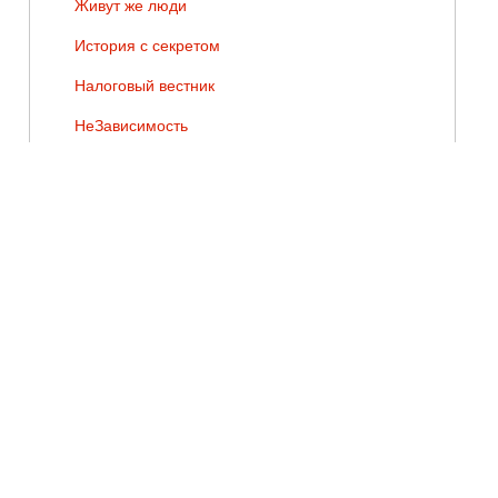
Живут же люди
История с секретом
Налоговый вестник
НеЗависимость
Они сражались за Родину
Оптимисты
Песни Победы
Победители
Потягнемъ за Отечество
Рука на пульсе
Сделано на Псковщине
Сокровища земли Псковской
Спасая жизни