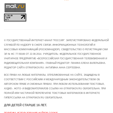
© ГОСУДАРСТВЕННЫЙ ИНТЕРНЕТ-КАНАЛ "РОССИЯ". ЗАРЕГИСТРИРОВАНО ФЕДЕРАЛЬНОЙ
СЛУЖБОЙ ПО НАДЗОРУ В СФЕРЕ СВЯЗИ, ИНФОРМАЦИОННЫХ ТЕХНОЛОГИЙ И
МАССОВЫХ КОММУНИКАЦИЙ (РОСКОМНАДЗОР). СВИДЕТЕЛЬСТВО О РЕГИСТРАЦИИ СМИ
ЭЛ № ФС 77-59166 ОТ 22.08.2014. УЧРЕДИТЕЛЬ: ФЕДЕРАЛЬНОЕ ГОСУДАРСТВЕННОЕ
УНИТАРНОЕ ПРЕДПРИЯТИЕ «ВСЕРОССИЙСКАЯ ГОСУДАРСТВЕННАЯ ТЕЛЕВИЗИОННАЯ И
РАДИОВЕЩАТЕЛЬНАЯ КОМПАНИЯ». ГЛАВНЫЙ РЕДАКТОР: ПАНИНА ЕЛЕНА ВАЛЕРЬЕВНА.
РЕДАКТОР САЙТА GTRKPSKOV.RU: АНТИПИНА АННА СЕРГЕЕВНА.
ВСЕ ПРАВА НА ЛЮБЫЕ МАТЕРИАЛЫ, ОПУБЛИКОВАННЫЕ НА САЙТЕ, ЗАЩИЩЕНЫ В
СООТВЕТСТВИИ С РОССИЙСКИМ И МЕЖДУНАРОДНЫМ ЗАКОНОДАТЕЛЬСТВОМ ОБ
АВТОРСКОМ ПРАВЕ И СМЕЖНЫХ ПРАВАХ. ПРИ ЛЮБОМ ИСПОЛЬЗОВАНИИ ТЕКСТОВЫХ,
АУДИО-, ФОТО- И ВИДЕОМАТЕРИАЛОВ ССЫЛКА НА GTRKPSKOV.RU ОБЯЗАТЕЛЬНА. ПРИ
ПОЛНОЙ ИЛИ ЧАСТИЧНОЙ ПЕРЕПЕЧАТКЕ ТЕКСТОВЫХ МАТЕРИАЛОВ В ИНТЕРНЕТЕ
ГИПЕРССЫЛКА НА GTRKPSKOV.RU ОБЯЗАТЕЛЬНА.
ДЛЯ ДЕТЕЙ СТАРШЕ 16 ЛЕТ.