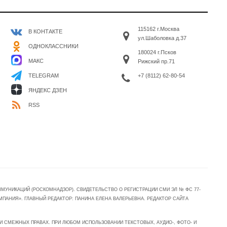
115162 г.Москва
В КОНТАКТЕ
ул.Шаболовка д.37
ОДНОКЛАССНИКИ
180024 г.Псков
МАКС
Рижский пр.71
+7 (8112) 62-80-54
TELEGRAM
ЯНДЕКС ДЗЕН
RSS
УНИКАЦИЙ (РОСКОМНАДЗОР). СВИДЕТЕЛЬСТВО О РЕГИСТРАЦИИ СМИ ЭЛ № ФС 77-
МПАНИЯ». ГЛАВНЫЙ РЕДАКТОР: ПАНИНА ЕЛЕНА ВАЛЕРЬЕВНА. РЕДАКТОР САЙТА
 СМЕЖНЫХ ПРАВАХ. ПРИ ЛЮБОМ ИСПОЛЬЗОВАНИИ ТЕКСТОВЫХ, АУДИО-, ФОТО- И