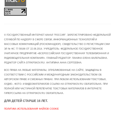
© ГОСУДАРСТВЕННЫЙ ИНТЕРНЕТ-КАНАЛ "РОССИЯ". ЗАРЕГИСТРИРОВАНО ФЕДЕРАЛЬНОЙ
СЛУЖБОЙ ПО НАДЗОРУ В СФЕРЕ СВЯЗИ, ИНФОРМАЦИОННЫХ ТЕХНОЛОГИЙ И
МАССОВЫХ КОММУНИКАЦИЙ (РОСКОМНАДЗОР). СВИДЕТЕЛЬСТВО О РЕГИСТРАЦИИ СМИ
ЭЛ № ФС 77-59166 ОТ 22.08.2014. УЧРЕДИТЕЛЬ: ФЕДЕРАЛЬНОЕ ГОСУДАРСТВЕННОЕ
УНИТАРНОЕ ПРЕДПРИЯТИЕ «ВСЕРОССИЙСКАЯ ГОСУДАРСТВЕННАЯ ТЕЛЕВИЗИОННАЯ И
РАДИОВЕЩАТЕЛЬНАЯ КОМПАНИЯ». ГЛАВНЫЙ РЕДАКТОР: ПАНИНА ЕЛЕНА ВАЛЕРЬЕВНА.
РЕДАКТОР САЙТА GTRKPSKOV.RU: АНТИПИНА АННА СЕРГЕЕВНА.
ВСЕ ПРАВА НА ЛЮБЫЕ МАТЕРИАЛЫ, ОПУБЛИКОВАННЫЕ НА САЙТЕ, ЗАЩИЩЕНЫ В
СООТВЕТСТВИИ С РОССИЙСКИМ И МЕЖДУНАРОДНЫМ ЗАКОНОДАТЕЛЬСТВОМ ОБ
АВТОРСКОМ ПРАВЕ И СМЕЖНЫХ ПРАВАХ. ПРИ ЛЮБОМ ИСПОЛЬЗОВАНИИ ТЕКСТОВЫХ,
АУДИО-, ФОТО- И ВИДЕОМАТЕРИАЛОВ ССЫЛКА НА GTRKPSKOV.RU ОБЯЗАТЕЛЬНА. ПРИ
ПОЛНОЙ ИЛИ ЧАСТИЧНОЙ ПЕРЕПЕЧАТКЕ ТЕКСТОВЫХ МАТЕРИАЛОВ В ИНТЕРНЕТЕ
ГИПЕРССЫЛКА НА GTRKPSKOV.RU ОБЯЗАТЕЛЬНА.
ДЛЯ ДЕТЕЙ СТАРШЕ 16 ЛЕТ.
ПОЛИТИКА ИСПОЛЬЗОВАНИЯ ФАЙЛОВ COOKIE