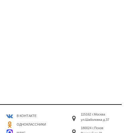
115162 г.Москва
В КОНТАКТЕ
ул.Шаболовка д.37
ОДНОКЛАССНИКИ
180024 г.Псков
МАКС