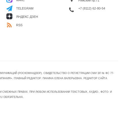
Рижский пр.71
+7 (8112) 62-80-54
TELEGRAM
ЯНДЕКС ДЗЕН
RSS
УНИКАЦИЙ (РОСКОМНАДЗОР). СВИДЕТЕЛЬСТВО О РЕГИСТРАЦИИ СМИ ЭЛ № ФС 77-
МПАНИЯ». ГЛАВНЫЙ РЕДАКТОР: ПАНИНА ЕЛЕНА ВАЛЕРЬЕВНА. РЕДАКТОР САЙТА
 СМЕЖНЫХ ПРАВАХ. ПРИ ЛЮБОМ ИСПОЛЬЗОВАНИИ ТЕКСТОВЫХ, АУДИО-, ФОТО- И
RU ОБЯЗАТЕЛЬНА.