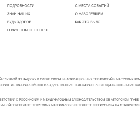
ПОДРОБНОСТИ
С МЕСТА СОБЫТИЙ
ЗНАЙ НАШИХ
О НАБОЛЕВШЕМ
БУДЬ ЗДОРОВ
КАК ЭТО БЫЛО
О ВКУСНОМ НЕ СПОРЯТ
Й СЛУЖБОЙ ПО НАДЗОРУ В СФЕРЕ СВЯЗИ, ИНФОРМАЦИОННЫХ ТЕХНОЛОГИЙ И МАССОВЫХ КОММ
ПРЕДПРИЯТИЕ «ВСЕРОССИЙСКАЯ ГОСУДАРСТВЕННАЯ ТЕЛЕВИЗИОННАЯ И РАДИОВЕЩАТЕЛЬНАЯ КО
ВЕТСТВИИ С РОССИЙСКИМ И МЕЖДУНАРОДНЫМ ЗАКОНОДАТЕЛЬСТВОМ ОБ АВТОРСКОМ ПРАВЕ И
ТИЧНОЙ ПЕРЕПЕЧАТКЕ ТЕКСТОВЫХ МАТЕРИАЛОВ В ИНТЕРНЕТЕ ГИПЕРССЫЛКА НА GTRKPSKOV.