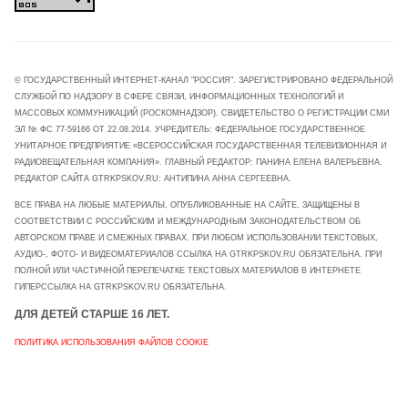
© ГОСУДАРСТВЕННЫЙ ИНТЕРНЕТ-КАНАЛ "РОССИЯ". ЗАРЕГИСТРИРОВАНО ФЕДЕРАЛЬНОЙ
СЛУЖБОЙ ПО НАДЗОРУ В СФЕРЕ СВЯЗИ, ИНФОРМАЦИОННЫХ ТЕХНОЛОГИЙ И
МАССОВЫХ КОММУНИКАЦИЙ (РОСКОМНАДЗОР). СВИДЕТЕЛЬСТВО О РЕГИСТРАЦИИ СМИ
ЭЛ № ФС 77-59166 ОТ 22.08.2014. УЧРЕДИТЕЛЬ: ФЕДЕРАЛЬНОЕ ГОСУДАРСТВЕННОЕ
УНИТАРНОЕ ПРЕДПРИЯТИЕ «ВСЕРОССИЙСКАЯ ГОСУДАРСТВЕННАЯ ТЕЛЕВИЗИОННАЯ И
РАДИОВЕЩАТЕЛЬНАЯ КОМПАНИЯ». ГЛАВНЫЙ РЕДАКТОР: ПАНИНА ЕЛЕНА ВАЛЕРЬЕВНА.
РЕДАКТОР САЙТА GTRKPSKOV.RU: АНТИПИНА АННА СЕРГЕЕВНА.
ВСЕ ПРАВА НА ЛЮБЫЕ МАТЕРИАЛЫ, ОПУБЛИКОВАННЫЕ НА САЙТЕ, ЗАЩИЩЕНЫ В
СООТВЕТСТВИИ С РОССИЙСКИМ И МЕЖДУНАРОДНЫМ ЗАКОНОДАТЕЛЬСТВОМ ОБ
АВТОРСКОМ ПРАВЕ И СМЕЖНЫХ ПРАВАХ. ПРИ ЛЮБОМ ИСПОЛЬЗОВАНИИ ТЕКСТОВЫХ,
АУДИО-, ФОТО- И ВИДЕОМАТЕРИАЛОВ ССЫЛКА НА GTRKPSKOV.RU ОБЯЗАТЕЛЬНА. ПРИ
ПОЛНОЙ ИЛИ ЧАСТИЧНОЙ ПЕРЕПЕЧАТКЕ ТЕКСТОВЫХ МАТЕРИАЛОВ В ИНТЕРНЕТЕ
ГИПЕРССЫЛКА НА GTRKPSKOV.RU ОБЯЗАТЕЛЬНА.
ДЛЯ ДЕТЕЙ СТАРШЕ 16 ЛЕТ.
ПОЛИТИКА ИСПОЛЬЗОВАНИЯ ФАЙЛОВ COOKIE