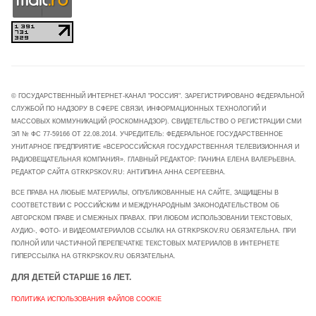
© ГОСУДАРСТВЕННЫЙ ИНТЕРНЕТ-КАНАЛ "РОССИЯ". ЗАРЕГИСТРИРОВАНО ФЕДЕРАЛЬНОЙ
СЛУЖБОЙ ПО НАДЗОРУ В СФЕРЕ СВЯЗИ, ИНФОРМАЦИОННЫХ ТЕХНОЛОГИЙ И
МАССОВЫХ КОММУНИКАЦИЙ (РОСКОМНАДЗОР). СВИДЕТЕЛЬСТВО О РЕГИСТРАЦИИ СМИ
ЭЛ № ФС 77-59166 ОТ 22.08.2014. УЧРЕДИТЕЛЬ: ФЕДЕРАЛЬНОЕ ГОСУДАРСТВЕННОЕ
УНИТАРНОЕ ПРЕДПРИЯТИЕ «ВСЕРОССИЙСКАЯ ГОСУДАРСТВЕННАЯ ТЕЛЕВИЗИОННАЯ И
РАДИОВЕЩАТЕЛЬНАЯ КОМПАНИЯ». ГЛАВНЫЙ РЕДАКТОР: ПАНИНА ЕЛЕНА ВАЛЕРЬЕВНА.
РЕДАКТОР САЙТА GTRKPSKOV.RU: АНТИПИНА АННА СЕРГЕЕВНА.
ВСЕ ПРАВА НА ЛЮБЫЕ МАТЕРИАЛЫ, ОПУБЛИКОВАННЫЕ НА САЙТЕ, ЗАЩИЩЕНЫ В
СООТВЕТСТВИИ С РОССИЙСКИМ И МЕЖДУНАРОДНЫМ ЗАКОНОДАТЕЛЬСТВОМ ОБ
АВТОРСКОМ ПРАВЕ И СМЕЖНЫХ ПРАВАХ. ПРИ ЛЮБОМ ИСПОЛЬЗОВАНИИ ТЕКСТОВЫХ,
АУДИО-, ФОТО- И ВИДЕОМАТЕРИАЛОВ ССЫЛКА НА GTRKPSKOV.RU ОБЯЗАТЕЛЬНА. ПРИ
ПОЛНОЙ ИЛИ ЧАСТИЧНОЙ ПЕРЕПЕЧАТКЕ ТЕКСТОВЫХ МАТЕРИАЛОВ В ИНТЕРНЕТЕ
ГИПЕРССЫЛКА НА GTRKPSKOV.RU ОБЯЗАТЕЛЬНА.
ДЛЯ ДЕТЕЙ СТАРШЕ 16 ЛЕТ.
ПОЛИТИКА ИСПОЛЬЗОВАНИЯ ФАЙЛОВ COOKIE