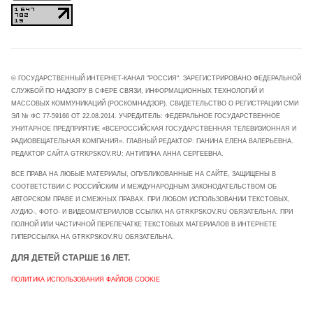
© ГОСУДАРСТВЕННЫЙ ИНТЕРНЕТ-КАНАЛ "РОССИЯ". ЗАРЕГИСТРИРОВАНО ФЕДЕРАЛЬНОЙ
СЛУЖБОЙ ПО НАДЗОРУ В СФЕРЕ СВЯЗИ, ИНФОРМАЦИОННЫХ ТЕХНОЛОГИЙ И
МАССОВЫХ КОММУНИКАЦИЙ (РОСКОМНАДЗОР). СВИДЕТЕЛЬСТВО О РЕГИСТРАЦИИ СМИ
ЭЛ № ФС 77-59166 ОТ 22.08.2014. УЧРЕДИТЕЛЬ: ФЕДЕРАЛЬНОЕ ГОСУДАРСТВЕННОЕ
УНИТАРНОЕ ПРЕДПРИЯТИЕ «ВСЕРОССИЙСКАЯ ГОСУДАРСТВЕННАЯ ТЕЛЕВИЗИОННАЯ И
РАДИОВЕЩАТЕЛЬНАЯ КОМПАНИЯ». ГЛАВНЫЙ РЕДАКТОР: ПАНИНА ЕЛЕНА ВАЛЕРЬЕВНА.
РЕДАКТОР САЙТА GTRKPSKOV.RU: АНТИПИНА АННА СЕРГЕЕВНА.
ВСЕ ПРАВА НА ЛЮБЫЕ МАТЕРИАЛЫ, ОПУБЛИКОВАННЫЕ НА САЙТЕ, ЗАЩИЩЕНЫ В
СООТВЕТСТВИИ С РОССИЙСКИМ И МЕЖДУНАРОДНЫМ ЗАКОНОДАТЕЛЬСТВОМ ОБ
АВТОРСКОМ ПРАВЕ И СМЕЖНЫХ ПРАВАХ. ПРИ ЛЮБОМ ИСПОЛЬЗОВАНИИ ТЕКСТОВЫХ,
АУДИО-, ФОТО- И ВИДЕОМАТЕРИАЛОВ ССЫЛКА НА GTRKPSKOV.RU ОБЯЗАТЕЛЬНА. ПРИ
ПОЛНОЙ ИЛИ ЧАСТИЧНОЙ ПЕРЕПЕЧАТКЕ ТЕКСТОВЫХ МАТЕРИАЛОВ В ИНТЕРНЕТЕ
ГИПЕРССЫЛКА НА GTRKPSKOV.RU ОБЯЗАТЕЛЬНА.
ДЛЯ ДЕТЕЙ СТАРШЕ 16 ЛЕТ.
ПОЛИТИКА ИСПОЛЬЗОВАНИЯ ФАЙЛОВ COOKIE