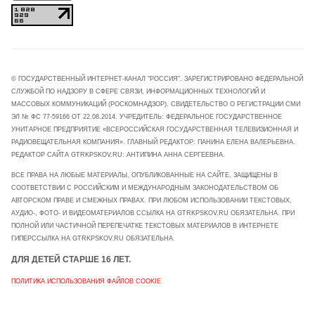
© ГОСУДАРСТВЕННЫЙ ИНТЕРНЕТ-КАНАЛ "РОССИЯ". ЗАРЕГИСТРИРОВАНО ФЕДЕРАЛЬНОЙ
СЛУЖБОЙ ПО НАДЗОРУ В СФЕРЕ СВЯЗИ, ИНФОРМАЦИОННЫХ ТЕХНОЛОГИЙ И
МАССОВЫХ КОММУНИКАЦИЙ (РОСКОМНАДЗОР). СВИДЕТЕЛЬСТВО О РЕГИСТРАЦИИ СМИ
ЭЛ № ФС 77-59166 ОТ 22.08.2014. УЧРЕДИТЕЛЬ: ФЕДЕРАЛЬНОЕ ГОСУДАРСТВЕННОЕ
УНИТАРНОЕ ПРЕДПРИЯТИЕ «ВСЕРОССИЙСКАЯ ГОСУДАРСТВЕННАЯ ТЕЛЕВИЗИОННАЯ И
РАДИОВЕЩАТЕЛЬНАЯ КОМПАНИЯ». ГЛАВНЫЙ РЕДАКТОР: ПАНИНА ЕЛЕНА ВАЛЕРЬЕВНА.
РЕДАКТОР САЙТА GTRKPSKOV.RU: АНТИПИНА АННА СЕРГЕЕВНА.
ВСЕ ПРАВА НА ЛЮБЫЕ МАТЕРИАЛЫ, ОПУБЛИКОВАННЫЕ НА САЙТЕ, ЗАЩИЩЕНЫ В
СООТВЕТСТВИИ С РОССИЙСКИМ И МЕЖДУНАРОДНЫМ ЗАКОНОДАТЕЛЬСТВОМ ОБ
АВТОРСКОМ ПРАВЕ И СМЕЖНЫХ ПРАВАХ. ПРИ ЛЮБОМ ИСПОЛЬЗОВАНИИ ТЕКСТОВЫХ,
АУДИО-, ФОТО- И ВИДЕОМАТЕРИАЛОВ ССЫЛКА НА GTRKPSKOV.RU ОБЯЗАТЕЛЬНА. ПРИ
ПОЛНОЙ ИЛИ ЧАСТИЧНОЙ ПЕРЕПЕЧАТКЕ ТЕКСТОВЫХ МАТЕРИАЛОВ В ИНТЕРНЕТЕ
ГИПЕРССЫЛКА НА GTRKPSKOV.RU ОБЯЗАТЕЛЬНА.
ДЛЯ ДЕТЕЙ СТАРШЕ 16 ЛЕТ.
ПОЛИТИКА ИСПОЛЬЗОВАНИЯ ФАЙЛОВ COOKIE