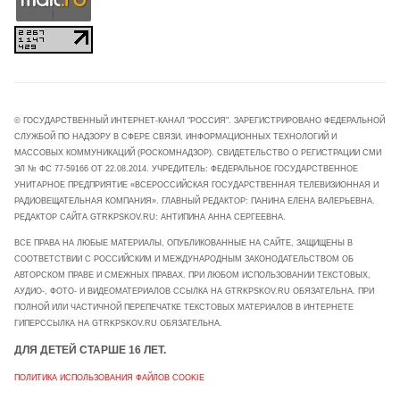
© ГОСУДАРСТВЕННЫЙ ИНТЕРНЕТ-КАНАЛ "РОССИЯ". ЗАРЕГИСТРИРОВАНО ФЕДЕРАЛЬНОЙ
СЛУЖБОЙ ПО НАДЗОРУ В СФЕРЕ СВЯЗИ, ИНФОРМАЦИОННЫХ ТЕХНОЛОГИЙ И
МАССОВЫХ КОММУНИКАЦИЙ (РОСКОМНАДЗОР). СВИДЕТЕЛЬСТВО О РЕГИСТРАЦИИ СМИ
ЭЛ № ФС 77-59166 ОТ 22.08.2014. УЧРЕДИТЕЛЬ: ФЕДЕРАЛЬНОЕ ГОСУДАРСТВЕННОЕ
УНИТАРНОЕ ПРЕДПРИЯТИЕ «ВСЕРОССИЙСКАЯ ГОСУДАРСТВЕННАЯ ТЕЛЕВИЗИОННАЯ И
РАДИОВЕЩАТЕЛЬНАЯ КОМПАНИЯ». ГЛАВНЫЙ РЕДАКТОР: ПАНИНА ЕЛЕНА ВАЛЕРЬЕВНА.
РЕДАКТОР САЙТА GTRKPSKOV.RU: АНТИПИНА АННА СЕРГЕЕВНА.
ВСЕ ПРАВА НА ЛЮБЫЕ МАТЕРИАЛЫ, ОПУБЛИКОВАННЫЕ НА САЙТЕ, ЗАЩИЩЕНЫ В
СООТВЕТСТВИИ С РОССИЙСКИМ И МЕЖДУНАРОДНЫМ ЗАКОНОДАТЕЛЬСТВОМ ОБ
АВТОРСКОМ ПРАВЕ И СМЕЖНЫХ ПРАВАХ. ПРИ ЛЮБОМ ИСПОЛЬЗОВАНИИ ТЕКСТОВЫХ,
АУДИО-, ФОТО- И ВИДЕОМАТЕРИАЛОВ ССЫЛКА НА GTRKPSKOV.RU ОБЯЗАТЕЛЬНА. ПРИ
ПОЛНОЙ ИЛИ ЧАСТИЧНОЙ ПЕРЕПЕЧАТКЕ ТЕКСТОВЫХ МАТЕРИАЛОВ В ИНТЕРНЕТЕ
ГИПЕРССЫЛКА НА GTRKPSKOV.RU ОБЯЗАТЕЛЬНА.
ДЛЯ ДЕТЕЙ СТАРШЕ 16 ЛЕТ.
ПОЛИТИКА ИСПОЛЬЗОВАНИЯ ФАЙЛОВ COOKIE