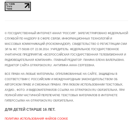
© ГОСУДАРСТВЕННЫЙ ИНТЕРНЕТ-КАНАЛ "РОССИЯ". ЗАРЕГИСТРИРОВАНО ФЕДЕРАЛЬНОЙ
СЛУЖБОЙ ПО НАДЗОРУ В СФЕРЕ СВЯЗИ, ИНФОРМАЦИОННЫХ ТЕХНОЛОГИЙ И
МАССОВЫХ КОММУНИКАЦИЙ (РОСКОМНАДЗОР). СВИДЕТЕЛЬСТВО О РЕГИСТРАЦИИ СМИ
ЭЛ № ФС 77-59166 ОТ 22.08.2014. УЧРЕДИТЕЛЬ: ФЕДЕРАЛЬНОЕ ГОСУДАРСТВЕННОЕ
УНИТАРНОЕ ПРЕДПРИЯТИЕ «ВСЕРОССИЙСКАЯ ГОСУДАРСТВЕННАЯ ТЕЛЕВИЗИОННАЯ И
РАДИОВЕЩАТЕЛЬНАЯ КОМПАНИЯ». ГЛАВНЫЙ РЕДАКТОР: ПАНИНА ЕЛЕНА ВАЛЕРЬЕВНА.
РЕДАКТОР САЙТА GTRKPSKOV.RU: АНТИПИНА АННА СЕРГЕЕВНА.
ВСЕ ПРАВА НА ЛЮБЫЕ МАТЕРИАЛЫ, ОПУБЛИКОВАННЫЕ НА САЙТЕ, ЗАЩИЩЕНЫ В
СООТВЕТСТВИИ С РОССИЙСКИМ И МЕЖДУНАРОДНЫМ ЗАКОНОДАТЕЛЬСТВОМ ОБ
АВТОРСКОМ ПРАВЕ И СМЕЖНЫХ ПРАВАХ. ПРИ ЛЮБОМ ИСПОЛЬЗОВАНИИ ТЕКСТОВЫХ,
АУДИО-, ФОТО- И ВИДЕОМАТЕРИАЛОВ ССЫЛКА НА GTRKPSKOV.RU ОБЯЗАТЕЛЬНА. ПРИ
ПОЛНОЙ ИЛИ ЧАСТИЧНОЙ ПЕРЕПЕЧАТКЕ ТЕКСТОВЫХ МАТЕРИАЛОВ В ИНТЕРНЕТЕ
ГИПЕРССЫЛКА НА GTRKPSKOV.RU ОБЯЗАТЕЛЬНА.
ДЛЯ ДЕТЕЙ СТАРШЕ 16 ЛЕТ.
ПОЛИТИКА ИСПОЛЬЗОВАНИЯ ФАЙЛОВ COOKIE