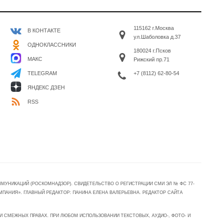
115162 г.Москва
В КОНТАКТЕ
ул.Шаболовка д.37
ОДНОКЛАССНИКИ
180024 г.Псков
МАКС
Рижский пр.71
+7 (8112) 62-80-54
TELEGRAM
ЯНДЕКС ДЗЕН
RSS
УНИКАЦИЙ (РОСКОМНАДЗОР). СВИДЕТЕЛЬСТВО О РЕГИСТРАЦИИ СМИ ЭЛ № ФС 77-
МПАНИЯ». ГЛАВНЫЙ РЕДАКТОР: ПАНИНА ЕЛЕНА ВАЛЕРЬЕВНА. РЕДАКТОР САЙТА
 СМЕЖНЫХ ПРАВАХ. ПРИ ЛЮБОМ ИСПОЛЬЗОВАНИИ ТЕКСТОВЫХ, АУДИО-, ФОТО- И