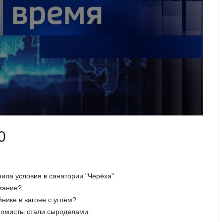
0
нила условия в санатории "Черёха".
имание?
йнике в вагоне с углём?
номисты стали сыроделами.