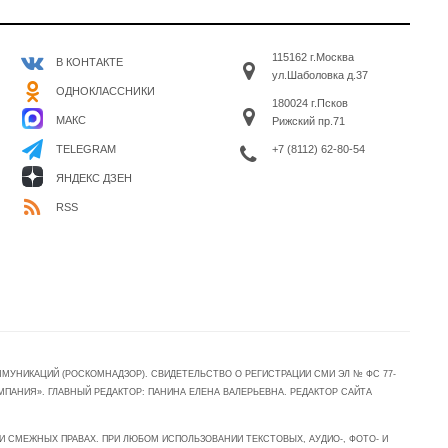
115162 г.Москва
В КОНТАКТЕ
ул.Шаболовка д.37
ОДНОКЛАССНИКИ
180024 г.Псков
МАКС
Рижский пр.71
+7 (8112) 62-80-54
TELEGRAM
ЯНДЕКС ДЗЕН
RSS
УНИКАЦИЙ (РОСКОМНАДЗОР). СВИДЕТЕЛЬСТВО О РЕГИСТРАЦИИ СМИ ЭЛ № ФС 77-
МПАНИЯ». ГЛАВНЫЙ РЕДАКТОР: ПАНИНА ЕЛЕНА ВАЛЕРЬЕВНА. РЕДАКТОР САЙТА
 СМЕЖНЫХ ПРАВАХ. ПРИ ЛЮБОМ ИСПОЛЬЗОВАНИИ ТЕКСТОВЫХ, АУДИО-, ФОТО- И