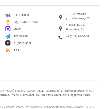
115162 г.Москва
В КОНТАКТЕ
ул.Шаболовка д.37
ОДНОКЛАССНИКИ
180024 г.Псков
МАКС
Рижский пр.71
+7 (8112) 62-80-54
TELEGRAM
ЯНДЕКС ДЗЕН
RSS
УНИКАЦИЙ (РОСКОМНАДЗОР). СВИДЕТЕЛЬСТВО О РЕГИСТРАЦИИ СМИ ЭЛ № ФС 77-
МПАНИЯ». ГЛАВНЫЙ РЕДАКТОР: ПАНИНА ЕЛЕНА ВАЛЕРЬЕВНА. РЕДАКТОР САЙТА
 СМЕЖНЫХ ПРАВАХ. ПРИ ЛЮБОМ ИСПОЛЬЗОВАНИИ ТЕКСТОВЫХ, АУДИО-, ФОТО- И