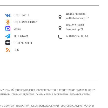
115162 г.Москва
В КОНТАКТЕ
ул.Шаболовка д.37
ОДНОКЛАССНИКИ
180024 г.Псков
МАКС
Рижский пр.71
+7 (8112) 62-80-54
TELEGRAM
ЯНДЕКС ДЗЕН
RSS
УНИКАЦИЙ (РОСКОМНАДЗОР). СВИДЕТЕЛЬСТВО О РЕГИСТРАЦИИ СМИ ЭЛ № ФС 77-
МПАНИЯ». ГЛАВНЫЙ РЕДАКТОР: ПАНИНА ЕЛЕНА ВАЛЕРЬЕВНА. РЕДАКТОР САЙТА
 СМЕЖНЫХ ПРАВАХ. ПРИ ЛЮБОМ ИСПОЛЬЗОВАНИИ ТЕКСТОВЫХ, АУДИО-, ФОТО- И