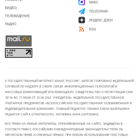
МАКС
ВИДЕО
TELEGRAM
ТЕЛЕВИДЕНИЕ
ЯНДЕКС ДЗЕН
РАДИО
RSS
© ГОСУДАРСТВЕННЫЙ ИНТЕРНЕТ-КАНАЛ "РОССИЯ". ЗАРЕГИСТРИРОВАНО ФЕДЕРАЛЬНОЙ
СЛУЖБОЙ ПО НАДЗОРУ В СФЕРЕ СВЯЗИ, ИНФОРМАЦИОННЫХ ТЕХНОЛОГИЙ И
МАССОВЫХ КОММУНИКАЦИЙ (РОСКОМНАДЗОР). СВИДЕТЕЛЬСТВО О РЕГИСТРАЦИИ СМИ
ЭЛ № ФС 77-59166 ОТ 22.08.2014. УЧРЕДИТЕЛЬ: ФЕДЕРАЛЬНОЕ ГОСУДАРСТВЕННОЕ
УНИТАРНОЕ ПРЕДПРИЯТИЕ «ВСЕРОССИЙСКАЯ ГОСУДАРСТВЕННАЯ ТЕЛЕВИЗИОННАЯ И
РАДИОВЕЩАТЕЛЬНАЯ КОМПАНИЯ». ГЛАВНЫЙ РЕДАКТОР: ПАНИНА ЕЛЕНА ВАЛЕРЬЕВНА.
РЕДАКТОР САЙТА GTRKPSKOV.RU: АНТИПИНА АННА СЕРГЕЕВНА.
ВСЕ ПРАВА НА ЛЮБЫЕ МАТЕРИАЛЫ, ОПУБЛИКОВАННЫЕ НА САЙТЕ, ЗАЩИЩЕНЫ В
СООТВЕТСТВИИ С РОССИЙСКИМ И МЕЖДУНАРОДНЫМ ЗАКОНОДАТЕЛЬСТВОМ ОБ
АВТОРСКОМ ПРАВЕ И СМЕЖНЫХ ПРАВАХ. ПРИ ЛЮБОМ ИСПОЛЬЗОВАНИИ ТЕКСТОВЫХ,