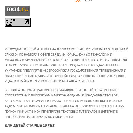
© ГОСУДАРСТВЕННЫЙ ИНТЕРНЕТ-КАНАЛ "РОССИЯ". ЗАРЕГИСТРИРОВАНО ФЕДЕРАЛЬНОЙ
СЛУЖБОЙ ПО НАДЗОРУ В СФЕРЕ СВЯЗИ, ИНФОРМАЦИОННЫХ ТЕХНОЛОГИЙ И
МАССОВЫХ КОММУНИКАЦИЙ (РОСКОМНАДЗОР). СВИДЕТЕЛЬСТВО О РЕГИСТРАЦИИ СМИ
ЭЛ № ФС 77-59166 ОТ 22.08.2014. УЧРЕДИТЕЛЬ: ФЕДЕРАЛЬНОЕ ГОСУДАРСТВЕННОЕ
УНИТАРНОЕ ПРЕДПРИЯТИЕ «ВСЕРОССИЙСКАЯ ГОСУДАРСТВЕННАЯ ТЕЛЕВИЗИОННАЯ И
РАДИОВЕЩАТЕЛЬНАЯ КОМПАНИЯ». ГЛАВНЫЙ РЕДАКТОР: ПАНИНА ЕЛЕНА ВАЛЕРЬЕВНА.
РЕДАКТОР САЙТА GTRKPSKOV.RU: АНТИПИНА АННА СЕРГЕЕВНА.
ВСЕ ПРАВА НА ЛЮБЫЕ МАТЕРИАЛЫ, ОПУБЛИКОВАННЫЕ НА САЙТЕ, ЗАЩИЩЕНЫ В
СООТВЕТСТВИИ С РОССИЙСКИМ И МЕЖДУНАРОДНЫМ ЗАКОНОДАТЕЛЬСТВОМ ОБ
АВТОРСКОМ ПРАВЕ И СМЕЖНЫХ ПРАВАХ. ПРИ ЛЮБОМ ИСПОЛЬЗОВАНИИ ТЕКСТОВЫХ,
АУДИО-, ФОТО- И ВИДЕОМАТЕРИАЛОВ ССЫЛКА НА GTRKPSKOV.RU ОБЯЗАТЕЛЬНА. ПРИ
ПОЛНОЙ ИЛИ ЧАСТИЧНОЙ ПЕРЕПЕЧАТКЕ ТЕКСТОВЫХ МАТЕРИАЛОВ В ИНТЕРНЕТЕ
ГИПЕРССЫЛКА НА GTRKPSKOV.RU ОБЯЗАТЕЛЬНА.
ДЛЯ ДЕТЕЙ СТАРШЕ 16 ЛЕТ.