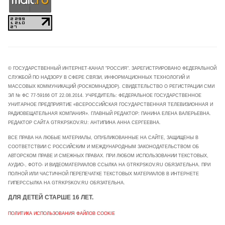
© ГОСУДАРСТВЕННЫЙ ИНТЕРНЕТ-КАНАЛ "РОССИЯ". ЗАРЕГИСТРИРОВАНО ФЕДЕРАЛЬНОЙ
СЛУЖБОЙ ПО НАДЗОРУ В СФЕРЕ СВЯЗИ, ИНФОРМАЦИОННЫХ ТЕХНОЛОГИЙ И
МАССОВЫХ КОММУНИКАЦИЙ (РОСКОМНАДЗОР). СВИДЕТЕЛЬСТВО О РЕГИСТРАЦИИ СМИ
ЭЛ № ФС 77-59166 ОТ 22.08.2014. УЧРЕДИТЕЛЬ: ФЕДЕРАЛЬНОЕ ГОСУДАРСТВЕННОЕ
УНИТАРНОЕ ПРЕДПРИЯТИЕ «ВСЕРОССИЙСКАЯ ГОСУДАРСТВЕННАЯ ТЕЛЕВИЗИОННАЯ И
РАДИОВЕЩАТЕЛЬНАЯ КОМПАНИЯ». ГЛАВНЫЙ РЕДАКТОР: ПАНИНА ЕЛЕНА ВАЛЕРЬЕВНА.
РЕДАКТОР САЙТА GTRKPSKOV.RU: АНТИПИНА АННА СЕРГЕЕВНА.
ВСЕ ПРАВА НА ЛЮБЫЕ МАТЕРИАЛЫ, ОПУБЛИКОВАННЫЕ НА САЙТЕ, ЗАЩИЩЕНЫ В
СООТВЕТСТВИИ С РОССИЙСКИМ И МЕЖДУНАРОДНЫМ ЗАКОНОДАТЕЛЬСТВОМ ОБ
АВТОРСКОМ ПРАВЕ И СМЕЖНЫХ ПРАВАХ. ПРИ ЛЮБОМ ИСПОЛЬЗОВАНИИ ТЕКСТОВЫХ,
АУДИО-, ФОТО- И ВИДЕОМАТЕРИАЛОВ ССЫЛКА НА GTRKPSKOV.RU ОБЯЗАТЕЛЬНА. ПРИ
ПОЛНОЙ ИЛИ ЧАСТИЧНОЙ ПЕРЕПЕЧАТКЕ ТЕКСТОВЫХ МАТЕРИАЛОВ В ИНТЕРНЕТЕ
ГИПЕРССЫЛКА НА GTRKPSKOV.RU ОБЯЗАТЕЛЬНА.
ДЛЯ ДЕТЕЙ СТАРШЕ 16 ЛЕТ.
ПОЛИТИКА ИСПОЛЬЗОВАНИЯ ФАЙЛОВ COOKIE