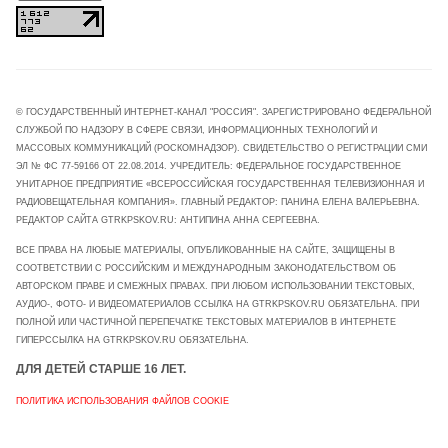
© ГОСУДАРСТВЕННЫЙ ИНТЕРНЕТ-КАНАЛ "РОССИЯ". ЗАРЕГИСТРИРОВАНО ФЕДЕРАЛЬНОЙ
СЛУЖБОЙ ПО НАДЗОРУ В СФЕРЕ СВЯЗИ, ИНФОРМАЦИОННЫХ ТЕХНОЛОГИЙ И
МАССОВЫХ КОММУНИКАЦИЙ (РОСКОМНАДЗОР). СВИДЕТЕЛЬСТВО О РЕГИСТРАЦИИ СМИ
ЭЛ № ФС 77-59166 ОТ 22.08.2014. УЧРЕДИТЕЛЬ: ФЕДЕРАЛЬНОЕ ГОСУДАРСТВЕННОЕ
УНИТАРНОЕ ПРЕДПРИЯТИЕ «ВСЕРОССИЙСКАЯ ГОСУДАРСТВЕННАЯ ТЕЛЕВИЗИОННАЯ И
РАДИОВЕЩАТЕЛЬНАЯ КОМПАНИЯ». ГЛАВНЫЙ РЕДАКТОР: ПАНИНА ЕЛЕНА ВАЛЕРЬЕВНА.
РЕДАКТОР САЙТА GTRKPSKOV.RU: АНТИПИНА АННА СЕРГЕЕВНА.
ВСЕ ПРАВА НА ЛЮБЫЕ МАТЕРИАЛЫ, ОПУБЛИКОВАННЫЕ НА САЙТЕ, ЗАЩИЩЕНЫ В
СООТВЕТСТВИИ С РОССИЙСКИМ И МЕЖДУНАРОДНЫМ ЗАКОНОДАТЕЛЬСТВОМ ОБ
АВТОРСКОМ ПРАВЕ И СМЕЖНЫХ ПРАВАХ. ПРИ ЛЮБОМ ИСПОЛЬЗОВАНИИ ТЕКСТОВЫХ,
АУДИО-, ФОТО- И ВИДЕОМАТЕРИАЛОВ ССЫЛКА НА GTRKPSKOV.RU ОБЯЗАТЕЛЬНА. ПРИ
ПОЛНОЙ ИЛИ ЧАСТИЧНОЙ ПЕРЕПЕЧАТКЕ ТЕКСТОВЫХ МАТЕРИАЛОВ В ИНТЕРНЕТЕ
ГИПЕРССЫЛКА НА GTRKPSKOV.RU ОБЯЗАТЕЛЬНА.
ДЛЯ ДЕТЕЙ СТАРШЕ 16 ЛЕТ.
ПОЛИТИКА ИСПОЛЬЗОВАНИЯ ФАЙЛОВ COOKIE