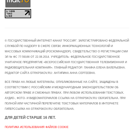
© ГОСУДАРСТВЕННЫЙ ИНТЕРНЕТ-КАНАЛ "РОССИЯ". ЗАРЕГИСТРИРОВАНО ФЕДЕРАЛЬНОЙ
СЛУЖБОЙ ПО НАДЗОРУ В СФЕРЕ СВЯЗИ, ИНФОРМАЦИОННЫХ ТЕХНОЛОГИЙ И
МАССОВЫХ КОММУНИКАЦИЙ (РОСКОМНАДЗОР). СВИДЕТЕЛЬСТВО О РЕГИСТРАЦИИ СМИ
ЭЛ № ФС 77-59166 ОТ 22.08.2014. УЧРЕДИТЕЛЬ: ФЕДЕРАЛЬНОЕ ГОСУДАРСТВЕННОЕ
УНИТАРНОЕ ПРЕДПРИЯТИЕ «ВСЕРОССИЙСКАЯ ГОСУДАРСТВЕННАЯ ТЕЛЕВИЗИОННАЯ И
РАДИОВЕЩАТЕЛЬНАЯ КОМПАНИЯ». ГЛАВНЫЙ РЕДАКТОР: ПАНИНА ЕЛЕНА ВАЛЕРЬЕВНА.
РЕДАКТОР САЙТА GTRKPSKOV.RU: АНТИПИНА АННА СЕРГЕЕВНА.
ВСЕ ПРАВА НА ЛЮБЫЕ МАТЕРИАЛЫ, ОПУБЛИКОВАННЫЕ НА САЙТЕ, ЗАЩИЩЕНЫ В
СООТВЕТСТВИИ С РОССИЙСКИМ И МЕЖДУНАРОДНЫМ ЗАКОНОДАТЕЛЬСТВОМ ОБ
АВТОРСКОМ ПРАВЕ И СМЕЖНЫХ ПРАВАХ. ПРИ ЛЮБОМ ИСПОЛЬЗОВАНИИ ТЕКСТОВЫХ,
АУДИО-, ФОТО- И ВИДЕОМАТЕРИАЛОВ ССЫЛКА НА GTRKPSKOV.RU ОБЯЗАТЕЛЬНА. ПРИ
ПОЛНОЙ ИЛИ ЧАСТИЧНОЙ ПЕРЕПЕЧАТКЕ ТЕКСТОВЫХ МАТЕРИАЛОВ В ИНТЕРНЕТЕ
ГИПЕРССЫЛКА НА GTRKPSKOV.RU ОБЯЗАТЕЛЬНА.
ДЛЯ ДЕТЕЙ СТАРШЕ 16 ЛЕТ.
ПОЛИТИКА ИСПОЛЬЗОВАНИЯ ФАЙЛОВ COOKIE