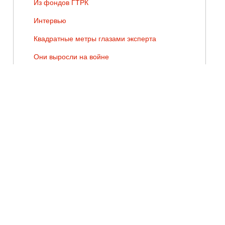
Из фондов ГТРК
Интервью
Квадратные метры глазами эксперта
Они выросли на войне
Подробности
Прямая линия
Стихи Победы
ТЕГИ
Валентин Курбатов
Жизнь региона
Наследие
Профессия
Путешествия