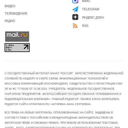
МАКС
ВИДЕО
TELEGRAM
ТЕЛЕВИДЕНИЕ
ЯНДЕКС ДЗЕН
РАДИО
RSS
© ГОСУДАРСТВЕННЫЙ ИНТЕРНЕТ-КАНАЛ "РОССИЯ". ЗАРЕГИСТРИРОВАНО ФЕДЕРАЛЬНОЙ
СЛУЖБОЙ ПО НАДЗОРУ В СФЕРЕ СВЯЗИ, ИНФОРМАЦИОННЫХ ТЕХНОЛОГИЙ И
МАССОВЫХ КОММУНИКАЦИЙ (РОСКОМНАДЗОР). СВИДЕТЕЛЬСТВО О РЕГИСТРАЦИИ СМИ
ЭЛ № ФС 77-59166 ОТ 22.08.2014. УЧРЕДИТЕЛЬ: ФЕДЕРАЛЬНОЕ ГОСУДАРСТВЕННОЕ
УНИТАРНОЕ ПРЕДПРИЯТИЕ «ВСЕРОССИЙСКАЯ ГОСУДАРСТВЕННАЯ ТЕЛЕВИЗИОННАЯ И
РАДИОВЕЩАТЕЛЬНАЯ КОМПАНИЯ». ГЛАВНЫЙ РЕДАКТОР: ПАНИНА ЕЛЕНА ВАЛЕРЬЕВНА.
РЕДАКТОР САЙТА GTRKPSKOV.RU: АНТИПИНА АННА СЕРГЕЕВНА.
ВСЕ ПРАВА НА ЛЮБЫЕ МАТЕРИАЛЫ, ОПУБЛИКОВАННЫЕ НА САЙТЕ, ЗАЩИЩЕНЫ В
СООТВЕТСТВИИ С РОССИЙСКИМ И МЕЖДУНАРОДНЫМ ЗАКОНОДАТЕЛЬСТВОМ ОБ
АВТОРСКОМ ПРАВЕ И СМЕЖНЫХ ПРАВАХ. ПРИ ЛЮБОМ ИСПОЛЬЗОВАНИИ ТЕКСТОВЫХ,