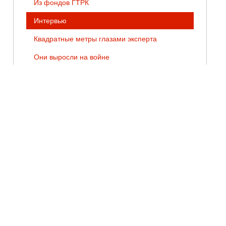
Из фондов ГТРК
Интервью
Квадратные метры глазами эксперта
Они выросли на войне
Подробности
Прямая линия
Стихи Победы
ТЕГИ
Валентин Курбатов
Жизнь региона
Наследие
Профессия
Путешествия