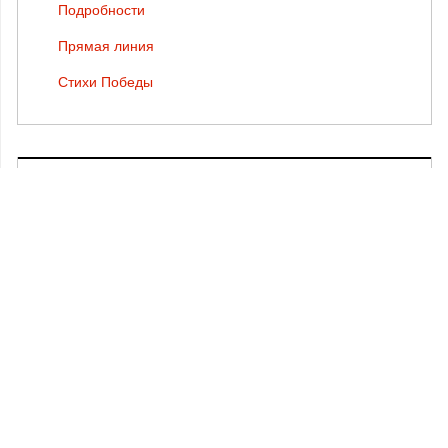
Подробности
Прямая линия
Стихи Победы
ТЕГИ
Валентин Курбатов
Жизнь региона
Наследие
Профессия
Путешествия
Современники
Страницы истории
Увлечения
КОНТАКТЫ
В КОНТАКТЕ