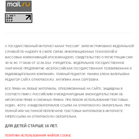
© ГОСУДАРСТВЕННЫЙ ИНТЕРНЕТ-КАНАЛ "РОССИЯ". ЗАРЕГИСТРИРОВАНО ФЕДЕРАЛЬНОЙ
СЛУЖБОЙ ПО НАДЗОРУ В СФЕРЕ СВЯЗИ, ИНФОРМАЦИОННЫХ ТЕХНОЛОГИЙ И
МАССОВЫХ КОММУНИКАЦИЙ (РОСКОМНАДЗОР). СВИДЕТЕЛЬСТВО О РЕГИСТРАЦИИ СМИ
ЭЛ № ФС 77-59166 ОТ 22.08.2014. УЧРЕДИТЕЛЬ: ФЕДЕРАЛЬНОЕ ГОСУДАРСТВЕННОЕ
УНИТАРНОЕ ПРЕДПРИЯТИЕ «ВСЕРОССИЙСКАЯ ГОСУДАРСТВЕННАЯ ТЕЛЕВИЗИОННАЯ И
РАДИОВЕЩАТЕЛЬНАЯ КОМПАНИЯ». ГЛАВНЫЙ РЕДАКТОР: ПАНИНА ЕЛЕНА ВАЛЕРЬЕВНА.
РЕДАКТОР САЙТА GTRKPSKOV.RU: АНТИПИНА АННА СЕРГЕЕВНА.
ВСЕ ПРАВА НА ЛЮБЫЕ МАТЕРИАЛЫ, ОПУБЛИКОВАННЫЕ НА САЙТЕ, ЗАЩИЩЕНЫ В
СООТВЕТСТВИИ С РОССИЙСКИМ И МЕЖДУНАРОДНЫМ ЗАКОНОДАТЕЛЬСТВОМ ОБ
АВТОРСКОМ ПРАВЕ И СМЕЖНЫХ ПРАВАХ. ПРИ ЛЮБОМ ИСПОЛЬЗОВАНИИ ТЕКСТОВЫХ,
АУДИО-, ФОТО- И ВИДЕОМАТЕРИАЛОВ ССЫЛКА НА GTRKPSKOV.RU ОБЯЗАТЕЛЬНА. ПРИ
ПОЛНОЙ ИЛИ ЧАСТИЧНОЙ ПЕРЕПЕЧАТКЕ ТЕКСТОВЫХ МАТЕРИАЛОВ В ИНТЕРНЕТЕ
ГИПЕРССЫЛКА НА GTRKPSKOV.RU ОБЯЗАТЕЛЬНА.
ДЛЯ ДЕТЕЙ СТАРШЕ 16 ЛЕТ.
ПОЛИТИКА ИСПОЛЬЗОВАНИЯ ФАЙЛОВ COOKIE