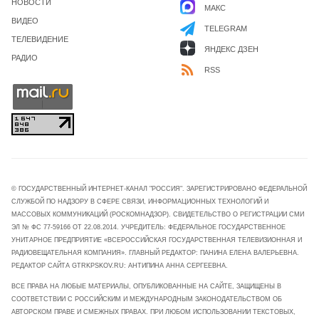
НОВОСТИ
МАКС
ВИДЕО
TELEGRAM
ТЕЛЕВИДЕНИЕ
ЯНДЕКС ДЗЕН
РАДИО
RSS
© ГОСУДАРСТВЕННЫЙ ИНТЕРНЕТ-КАНАЛ "РОССИЯ". ЗАРЕГИСТРИРОВАНО ФЕДЕРАЛЬНОЙ
СЛУЖБОЙ ПО НАДЗОРУ В СФЕРЕ СВЯЗИ, ИНФОРМАЦИОННЫХ ТЕХНОЛОГИЙ И
МАССОВЫХ КОММУНИКАЦИЙ (РОСКОМНАДЗОР). СВИДЕТЕЛЬСТВО О РЕГИСТРАЦИИ СМИ
ЭЛ № ФС 77-59166 ОТ 22.08.2014. УЧРЕДИТЕЛЬ: ФЕДЕРАЛЬНОЕ ГОСУДАРСТВЕННОЕ
УНИТАРНОЕ ПРЕДПРИЯТИЕ «ВСЕРОССИЙСКАЯ ГОСУДАРСТВЕННАЯ ТЕЛЕВИЗИОННАЯ И
РАДИОВЕЩАТЕЛЬНАЯ КОМПАНИЯ». ГЛАВНЫЙ РЕДАКТОР: ПАНИНА ЕЛЕНА ВАЛЕРЬЕВНА.
РЕДАКТОР САЙТА GTRKPSKOV.RU: АНТИПИНА АННА СЕРГЕЕВНА.
ВСЕ ПРАВА НА ЛЮБЫЕ МАТЕРИАЛЫ, ОПУБЛИКОВАННЫЕ НА САЙТЕ, ЗАЩИЩЕНЫ В
СООТВЕТСТВИИ С РОССИЙСКИМ И МЕЖДУНАРОДНЫМ ЗАКОНОДАТЕЛЬСТВОМ ОБ
АВТОРСКОМ ПРАВЕ И СМЕЖНЫХ ПРАВАХ. ПРИ ЛЮБОМ ИСПОЛЬЗОВАНИИ ТЕКСТОВЫХ,