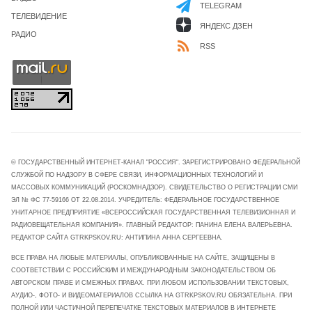
TELEGRAM
ТЕЛЕВИДЕНИЕ
ЯНДЕКС ДЗЕН
РАДИО
RSS
© ГОСУДАРСТВЕННЫЙ ИНТЕРНЕТ-КАНАЛ "РОССИЯ". ЗАРЕГИСТРИРОВАНО ФЕДЕРАЛЬНОЙ
СЛУЖБОЙ ПО НАДЗОРУ В СФЕРЕ СВЯЗИ, ИНФОРМАЦИОННЫХ ТЕХНОЛОГИЙ И
МАССОВЫХ КОММУНИКАЦИЙ (РОСКОМНАДЗОР). СВИДЕТЕЛЬСТВО О РЕГИСТРАЦИИ СМИ
ЭЛ № ФС 77-59166 ОТ 22.08.2014. УЧРЕДИТЕЛЬ: ФЕДЕРАЛЬНОЕ ГОСУДАРСТВЕННОЕ
УНИТАРНОЕ ПРЕДПРИЯТИЕ «ВСЕРОССИЙСКАЯ ГОСУДАРСТВЕННАЯ ТЕЛЕВИЗИОННАЯ И
РАДИОВЕЩАТЕЛЬНАЯ КОМПАНИЯ». ГЛАВНЫЙ РЕДАКТОР: ПАНИНА ЕЛЕНА ВАЛЕРЬЕВНА.
РЕДАКТОР САЙТА GTRKPSKOV.RU: АНТИПИНА АННА СЕРГЕЕВНА.
ВСЕ ПРАВА НА ЛЮБЫЕ МАТЕРИАЛЫ, ОПУБЛИКОВАННЫЕ НА САЙТЕ, ЗАЩИЩЕНЫ В
СООТВЕТСТВИИ С РОССИЙСКИМ И МЕЖДУНАРОДНЫМ ЗАКОНОДАТЕЛЬСТВОМ ОБ
АВТОРСКОМ ПРАВЕ И СМЕЖНЫХ ПРАВАХ. ПРИ ЛЮБОМ ИСПОЛЬЗОВАНИИ ТЕКСТОВЫХ,
АУДИО-, ФОТО- И ВИДЕОМАТЕРИАЛОВ ССЫЛКА НА GTRKPSKOV.RU ОБЯЗАТЕЛЬНА. ПРИ
ПОЛНОЙ ИЛИ ЧАСТИЧНОЙ ПЕРЕПЕЧАТКЕ ТЕКСТОВЫХ МАТЕРИАЛОВ В ИНТЕРНЕТЕ