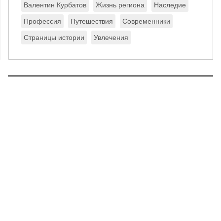
Валентин Курбатов
Жизнь региона
Наследие
Профессия
Путешествия
Современники
Страницы истории
Увлечения
КОНТАКТЫ
В КОНТАКТЕ
ПОИСК НА САЙТЕ
ОДНОКЛАССНИКИ
НОВОСТИ
МАКС
ВИДЕО
TELEGRAM
ТЕЛЕВИДЕНИЕ
ЯНДЕКС ДЗЕН
РАДИО
RSS