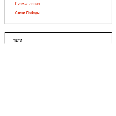
Прямая линия
Стихи Победы
ТЕГИ
Валентин Курбатов
Жизнь региона
Наследие
Профессия
Путешествия
Современники
Страницы истории
Увлечения
КОНТАКТЫ
В КОНТАКТЕ
ПОИСК НА САЙТЕ
ОДНОКЛАССНИКИ