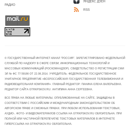
ЯНДЕКС ДЗЕН
РАДИО
RSS
© ГОСУДАРСТВЕННЫЙ ИНТЕРНЕТ-КАНАЛ "РОССИЯ". ЗАРЕГИСТРИРОВАНО ФЕДЕРАЛЬНОЙ
СЛУЖБОЙ ПО НАДЗОРУ В СФЕРЕ СВЯЗИ, ИНФОРМАЦИОННЫХ ТЕХНОЛОГИЙ И
МАССОВЫХ КОММУНИКАЦИЙ (РОСКОМНАДЗОР). СВИДЕТЕЛЬСТВО О РЕГИСТРАЦИИ СМИ
ЭЛ № ФС 77-59166 ОТ 22.08.2014. УЧРЕДИТЕЛЬ: ФЕДЕРАЛЬНОЕ ГОСУДАРСТВЕННОЕ
УНИТАРНОЕ ПРЕДПРИЯТИЕ «ВСЕРОССИЙСКАЯ ГОСУДАРСТВЕННАЯ ТЕЛЕВИЗИОННАЯ И
РАДИОВЕЩАТЕЛЬНАЯ КОМПАНИЯ». ГЛАВНЫЙ РЕДАКТОР: ПАНИНА ЕЛЕНА ВАЛЕРЬЕВНА.
РЕДАКТОР САЙТА GTRKPSKOV.RU: АНТИПИНА АННА СЕРГЕЕВНА.
ВСЕ ПРАВА НА ЛЮБЫЕ МАТЕРИАЛЫ, ОПУБЛИКОВАННЫЕ НА САЙТЕ, ЗАЩИЩЕНЫ В
СООТВЕТСТВИИ С РОССИЙСКИМ И МЕЖДУНАРОДНЫМ ЗАКОНОДАТЕЛЬСТВОМ ОБ
АВТОРСКОМ ПРАВЕ И СМЕЖНЫХ ПРАВАХ. ПРИ ЛЮБОМ ИСПОЛЬЗОВАНИИ ТЕКСТОВЫХ,
АУДИО-, ФОТО- И ВИДЕОМАТЕРИАЛОВ ССЫЛКА НА GTRKPSKOV.RU ОБЯЗАТЕЛЬНА. ПРИ
ПОЛНОЙ ИЛИ ЧАСТИЧНОЙ ПЕРЕПЕЧАТКЕ ТЕКСТОВЫХ МАТЕРИАЛОВ В ИНТЕРНЕТЕ
ГИПЕРССЫЛКА НА GTRKPSKOV.RU ОБЯЗАТЕЛЬНА.