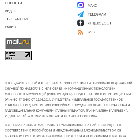
НОВОСТИ
МАКС
ВИДЕО
TELEGRAM
ТЕЛЕВИДЕНИЕ
ЯНДЕКС ДЗЕН
РАДИО
RSS
© ГОСУДАРСТВЕННЫЙ ИНТЕРНЕТ-КАНАЛ "РОССИЯ". ЗАРЕГИСТРИРОВАНО ФЕДЕРАЛЬНОЙ
СЛУЖБОЙ ПО НАДЗОРУ В СФЕРЕ СВЯЗИ, ИНФОРМАЦИОННЫХ ТЕХНОЛОГИЙ И
МАССОВЫХ КОММУНИКАЦИЙ (РОСКОМНАДЗОР). СВИДЕТЕЛЬСТВО О РЕГИСТРАЦИИ СМИ
ЭЛ № ФС 77-59166 ОТ 22.08.2014. УЧРЕДИТЕЛЬ: ФЕДЕРАЛЬНОЕ ГОСУДАРСТВЕННОЕ
УНИТАРНОЕ ПРЕДПРИЯТИЕ «ВСЕРОССИЙСКАЯ ГОСУДАРСТВЕННАЯ ТЕЛЕВИЗИОННАЯ И
РАДИОВЕЩАТЕЛЬНАЯ КОМПАНИЯ». ГЛАВНЫЙ РЕДАКТОР: ПАНИНА ЕЛЕНА ВАЛЕРЬЕВНА.
РЕДАКТОР САЙТА GTRKPSKOV.RU: АНТИПИНА АННА СЕРГЕЕВНА.
ВСЕ ПРАВА НА ЛЮБЫЕ МАТЕРИАЛЫ, ОПУБЛИКОВАННЫЕ НА САЙТЕ, ЗАЩИЩЕНЫ В
СООТВЕТСТВИИ С РОССИЙСКИМ И МЕЖДУНАРОДНЫМ ЗАКОНОДАТЕЛЬСТВОМ ОБ
АВТОРСКОМ ПРАВЕ И СМЕЖНЫХ ПРАВАХ. ПРИ ЛЮБОМ ИСПОЛЬЗОВАНИИ ТЕКСТОВЫХ,