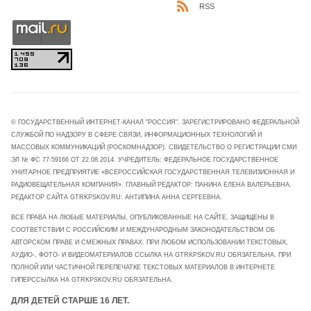
RSS
© ГОСУДАРСТВЕННЫЙ ИНТЕРНЕТ-КАНАЛ "РОССИЯ". ЗАРЕГИСТРИРОВАНО ФЕДЕРАЛЬНОЙ
СЛУЖБОЙ ПО НАДЗОРУ В СФЕРЕ СВЯЗИ, ИНФОРМАЦИОННЫХ ТЕХНОЛОГИЙ И
МАССОВЫХ КОММУНИКАЦИЙ (РОСКОМНАДЗОР). СВИДЕТЕЛЬСТВО О РЕГИСТРАЦИИ СМИ
ЭЛ № ФС 77-59166 ОТ 22.08.2014. УЧРЕДИТЕЛЬ: ФЕДЕРАЛЬНОЕ ГОСУДАРСТВЕННОЕ
УНИТАРНОЕ ПРЕДПРИЯТИЕ «ВСЕРОССИЙСКАЯ ГОСУДАРСТВЕННАЯ ТЕЛЕВИЗИОННАЯ И
РАДИОВЕЩАТЕЛЬНАЯ КОМПАНИЯ». ГЛАВНЫЙ РЕДАКТОР: ПАНИНА ЕЛЕНА ВАЛЕРЬЕВНА.
РЕДАКТОР САЙТА GTRKPSKOV.RU: АНТИПИНА АННА СЕРГЕЕВНА.
ВСЕ ПРАВА НА ЛЮБЫЕ МАТЕРИАЛЫ, ОПУБЛИКОВАННЫЕ НА САЙТЕ, ЗАЩИЩЕНЫ В
СООТВЕТСТВИИ С РОССИЙСКИМ И МЕЖДУНАРОДНЫМ ЗАКОНОДАТЕЛЬСТВОМ ОБ
АВТОРСКОМ ПРАВЕ И СМЕЖНЫХ ПРАВАХ. ПРИ ЛЮБОМ ИСПОЛЬЗОВАНИИ ТЕКСТОВЫХ,
АУДИО-, ФОТО- И ВИДЕОМАТЕРИАЛОВ ССЫЛКА НА GTRKPSKOV.RU ОБЯЗАТЕЛЬНА. ПРИ
ПОЛНОЙ ИЛИ ЧАСТИЧНОЙ ПЕРЕПЕЧАТКЕ ТЕКСТОВЫХ МАТЕРИАЛОВ В ИНТЕРНЕТЕ
ГИПЕРССЫЛКА НА GTRKPSKOV.RU ОБЯЗАТЕЛЬНА.
ДЛЯ ДЕТЕЙ СТАРШЕ 16 ЛЕТ.