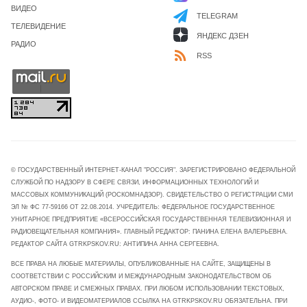
ВИДЕО
TELEGRAM
ТЕЛЕВИДЕНИЕ
ЯНДЕКС ДЗЕН
РАДИО
RSS
© ГОСУДАРСТВЕННЫЙ ИНТЕРНЕТ-КАНАЛ "РОССИЯ". ЗАРЕГИСТРИРОВАНО ФЕДЕРАЛЬНОЙ
СЛУЖБОЙ ПО НАДЗОРУ В СФЕРЕ СВЯЗИ, ИНФОРМАЦИОННЫХ ТЕХНОЛОГИЙ И
МАССОВЫХ КОММУНИКАЦИЙ (РОСКОМНАДЗОР). СВИДЕТЕЛЬСТВО О РЕГИСТРАЦИИ СМИ
ЭЛ № ФС 77-59166 ОТ 22.08.2014. УЧРЕДИТЕЛЬ: ФЕДЕРАЛЬНОЕ ГОСУДАРСТВЕННОЕ
УНИТАРНОЕ ПРЕДПРИЯТИЕ «ВСЕРОССИЙСКАЯ ГОСУДАРСТВЕННАЯ ТЕЛЕВИЗИОННАЯ И
РАДИОВЕЩАТЕЛЬНАЯ КОМПАНИЯ». ГЛАВНЫЙ РЕДАКТОР: ПАНИНА ЕЛЕНА ВАЛЕРЬЕВНА.
РЕДАКТОР САЙТА GTRKPSKOV.RU: АНТИПИНА АННА СЕРГЕЕВНА.
ВСЕ ПРАВА НА ЛЮБЫЕ МАТЕРИАЛЫ, ОПУБЛИКОВАННЫЕ НА САЙТЕ, ЗАЩИЩЕНЫ В
СООТВЕТСТВИИ С РОССИЙСКИМ И МЕЖДУНАРОДНЫМ ЗАКОНОДАТЕЛЬСТВОМ ОБ
АВТОРСКОМ ПРАВЕ И СМЕЖНЫХ ПРАВАХ. ПРИ ЛЮБОМ ИСПОЛЬЗОВАНИИ ТЕКСТОВЫХ,
АУДИО-, ФОТО- И ВИДЕОМАТЕРИАЛОВ ССЫЛКА НА GTRKPSKOV.RU ОБЯЗАТЕЛЬНА. ПРИ