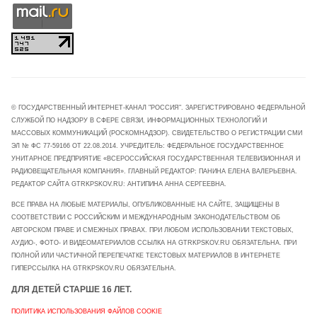
© ГОСУДАРСТВЕННЫЙ ИНТЕРНЕТ-КАНАЛ "РОССИЯ". ЗАРЕГИСТРИРОВАНО ФЕДЕРАЛЬНОЙ
СЛУЖБОЙ ПО НАДЗОРУ В СФЕРЕ СВЯЗИ, ИНФОРМАЦИОННЫХ ТЕХНОЛОГИЙ И
МАССОВЫХ КОММУНИКАЦИЙ (РОСКОМНАДЗОР). СВИДЕТЕЛЬСТВО О РЕГИСТРАЦИИ СМИ
ЭЛ № ФС 77-59166 ОТ 22.08.2014. УЧРЕДИТЕЛЬ: ФЕДЕРАЛЬНОЕ ГОСУДАРСТВЕННОЕ
УНИТАРНОЕ ПРЕДПРИЯТИЕ «ВСЕРОССИЙСКАЯ ГОСУДАРСТВЕННАЯ ТЕЛЕВИЗИОННАЯ И
РАДИОВЕЩАТЕЛЬНАЯ КОМПАНИЯ». ГЛАВНЫЙ РЕДАКТОР: ПАНИНА ЕЛЕНА ВАЛЕРЬЕВНА.
РЕДАКТОР САЙТА GTRKPSKOV.RU: АНТИПИНА АННА СЕРГЕЕВНА.
ВСЕ ПРАВА НА ЛЮБЫЕ МАТЕРИАЛЫ, ОПУБЛИКОВАННЫЕ НА САЙТЕ, ЗАЩИЩЕНЫ В
СООТВЕТСТВИИ С РОССИЙСКИМ И МЕЖДУНАРОДНЫМ ЗАКОНОДАТЕЛЬСТВОМ ОБ
АВТОРСКОМ ПРАВЕ И СМЕЖНЫХ ПРАВАХ. ПРИ ЛЮБОМ ИСПОЛЬЗОВАНИИ ТЕКСТОВЫХ,
АУДИО-, ФОТО- И ВИДЕОМАТЕРИАЛОВ ССЫЛКА НА GTRKPSKOV.RU ОБЯЗАТЕЛЬНА. ПРИ
ПОЛНОЙ ИЛИ ЧАСТИЧНОЙ ПЕРЕПЕЧАТКЕ ТЕКСТОВЫХ МАТЕРИАЛОВ В ИНТЕРНЕТЕ
ГИПЕРССЫЛКА НА GTRKPSKOV.RU ОБЯЗАТЕЛЬНА.
ДЛЯ ДЕТЕЙ СТАРШЕ 16 ЛЕТ.
ПОЛИТИКА ИСПОЛЬЗОВАНИЯ ФАЙЛОВ COOKIE