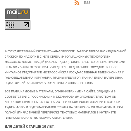
RSS
© ГОСУДАРСТВЕННЫЙ ИНТЕРНЕТ-КАНАЛ "РОССИЯ". ЗАРЕГИСТРИРОВАНО ФЕДЕРАЛЬНОЙ
СЛУЖБОЙ ПО НАДЗОРУ В СФЕРЕ СВЯЗИ, ИНФОРМАЦИОННЫХ ТЕХНОЛОГИЙ И
МАССОВЫХ КОММУНИКАЦИЙ (РОСКОМНАДЗОР). СВИДЕТЕЛЬСТВО О РЕГИСТРАЦИИ СМИ
ЭЛ № ФС 77-59166 ОТ 22.08.2014. УЧРЕДИТЕЛЬ: ФЕДЕРАЛЬНОЕ ГОСУДАРСТВЕННОЕ
УНИТАРНОЕ ПРЕДПРИЯТИЕ «ВСЕРОССИЙСКАЯ ГОСУДАРСТВЕННАЯ ТЕЛЕВИЗИОННАЯ И
РАДИОВЕЩАТЕЛЬНАЯ КОМПАНИЯ». ГЛАВНЫЙ РЕДАКТОР: ПАНИНА ЕЛЕНА ВАЛЕРЬЕВНА.
РЕДАКТОР САЙТА GTRKPSKOV.RU: АНТИПИНА АННА СЕРГЕЕВНА.
ВСЕ ПРАВА НА ЛЮБЫЕ МАТЕРИАЛЫ, ОПУБЛИКОВАННЫЕ НА САЙТЕ, ЗАЩИЩЕНЫ В
СООТВЕТСТВИИ С РОССИЙСКИМ И МЕЖДУНАРОДНЫМ ЗАКОНОДАТЕЛЬСТВОМ ОБ
АВТОРСКОМ ПРАВЕ И СМЕЖНЫХ ПРАВАХ. ПРИ ЛЮБОМ ИСПОЛЬЗОВАНИИ ТЕКСТОВЫХ,
АУДИО-, ФОТО- И ВИДЕОМАТЕРИАЛОВ ССЫЛКА НА GTRKPSKOV.RU ОБЯЗАТЕЛЬНА. ПРИ
ПОЛНОЙ ИЛИ ЧАСТИЧНОЙ ПЕРЕПЕЧАТКЕ ТЕКСТОВЫХ МАТЕРИАЛОВ В ИНТЕРНЕТЕ
ГИПЕРССЫЛКА НА GTRKPSKOV.RU ОБЯЗАТЕЛЬНА.
ДЛЯ ДЕТЕЙ СТАРШЕ 16 ЛЕТ.