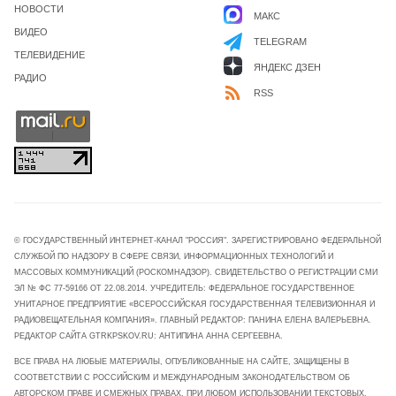
НОВОСТИ
МАКС
ВИДЕО
TELEGRAM
ТЕЛЕВИДЕНИЕ
ЯНДЕКС ДЗЕН
РАДИО
RSS
© ГОСУДАРСТВЕННЫЙ ИНТЕРНЕТ-КАНАЛ "РОССИЯ". ЗАРЕГИСТРИРОВАНО ФЕДЕРАЛЬНОЙ
СЛУЖБОЙ ПО НАДЗОРУ В СФЕРЕ СВЯЗИ, ИНФОРМАЦИОННЫХ ТЕХНОЛОГИЙ И
МАССОВЫХ КОММУНИКАЦИЙ (РОСКОМНАДЗОР). СВИДЕТЕЛЬСТВО О РЕГИСТРАЦИИ СМИ
ЭЛ № ФС 77-59166 ОТ 22.08.2014. УЧРЕДИТЕЛЬ: ФЕДЕРАЛЬНОЕ ГОСУДАРСТВЕННОЕ
УНИТАРНОЕ ПРЕДПРИЯТИЕ «ВСЕРОССИЙСКАЯ ГОСУДАРСТВЕННАЯ ТЕЛЕВИЗИОННАЯ И
РАДИОВЕЩАТЕЛЬНАЯ КОМПАНИЯ». ГЛАВНЫЙ РЕДАКТОР: ПАНИНА ЕЛЕНА ВАЛЕРЬЕВНА.
РЕДАКТОР САЙТА GTRKPSKOV.RU: АНТИПИНА АННА СЕРГЕЕВНА.
ВСЕ ПРАВА НА ЛЮБЫЕ МАТЕРИАЛЫ, ОПУБЛИКОВАННЫЕ НА САЙТЕ, ЗАЩИЩЕНЫ В
СООТВЕТСТВИИ С РОССИЙСКИМ И МЕЖДУНАРОДНЫМ ЗАКОНОДАТЕЛЬСТВОМ ОБ
АВТОРСКОМ ПРАВЕ И СМЕЖНЫХ ПРАВАХ. ПРИ ЛЮБОМ ИСПОЛЬЗОВАНИИ ТЕКСТОВЫХ,