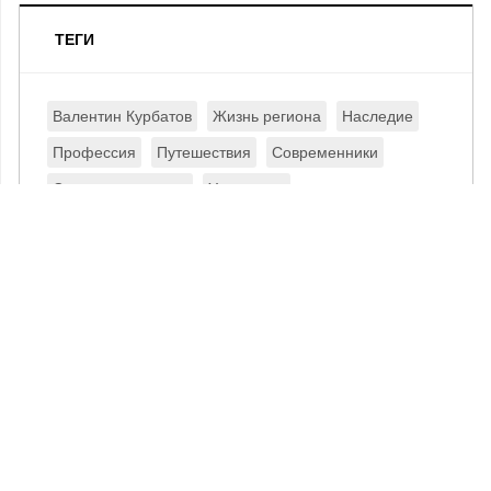
ТЕГИ
Валентин Курбатов
Жизнь региона
Наследие
Профессия
Путешествия
Современники
Страницы истории
Увлечения
КОНТАКТЫ
В КОНТАКТЕ
ПОИСК НА САЙТЕ
ОДНОКЛАССНИКИ
НОВОСТИ
МАКС
ВИДЕО
TELEGRAM
ТЕЛЕВИДЕНИЕ
ЯНДЕКС ДЗЕН
РАДИО
RSS